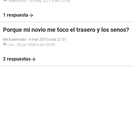
arjenro300
-
20 may 2021 a las 23:38
1 respuesta
Porque mi novio me toco el trasero y los senos?
MickaArevalo
-
6 mar 2015 a las 21:51
Lia
-
28 jun 2020 a las 04:05
2 respuestas