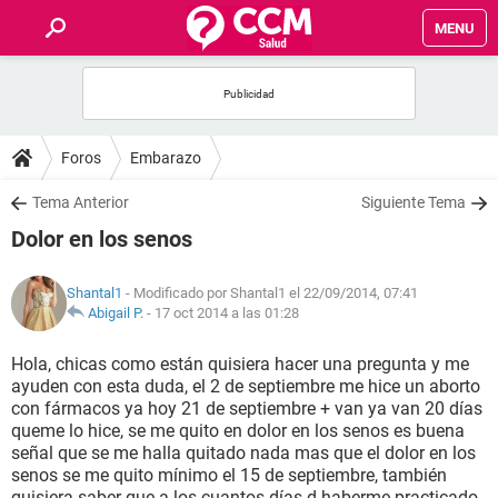
MENU
INICIO
FOROS
Foros
Embarazo
SALUD
Tema Anterior
Siguiente Tema
Dolor en los senos
FAMILIA
Shantal1
- Modificado por Shantal1 el 22/09/2014, 07:41
NUTRICIÓN
Abigail P.
-
17 oct 2014 a las 01:28
Hola, chicas como están quisiera hacer una pregunta y me
BIENESTAR
ayuden con esta duda, el 2 de septiembre me hice un aborto
con fármacos ya hoy 21 de septiembre + van ya van 20 días
SEXUALIDAD
queme lo hice, se me quito en dolor en los senos es buena
señal que se me halla quitado nada mas que el dolor en los
senos se me quito mínimo el 15 de septiembre, también
GLOSARIO
quisiera saber que a los cuantos días d haberme practicado