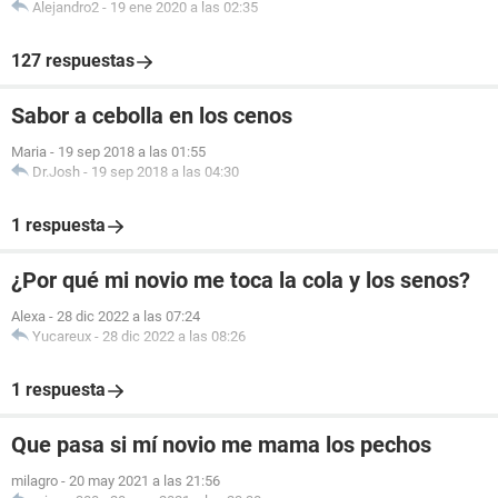
Alejandro2
-
19 ene 2020 a las 02:35
127 respuestas
Sabor a cebolla en los cenos
Maria
-
19 sep 2018 a las 01:55
Dr.Josh
-
19 sep 2018 a las 04:30
1 respuesta
¿Por qué mi novio me toca la cola y los senos?
Alexa
-
28 dic 2022 a las 07:24
Yucareux
-
28 dic 2022 a las 08:26
1 respuesta
Que pasa si mí novio me mama los pechos
milagro
-
20 may 2021 a las 21:56