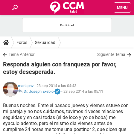
MENU
INICIO
FOROS
Foros
Sexualidad
SALUD
Tema Anterior
Siguiente Tema
Responda alguien con franqueza por favor,
FAMILIA
estoy desesperada.
NUTRICIÓN
mariapnv
- 23 sep 2014 a las 04:43
Dr. Joseph Exebio
-
23 sep 2014 a las 05:11
BIENESTAR
Buenas noches. Entre el pasado jueves y viernes estuve con
mi pareja y no nos cuidamos, tuvimos 4 veces relaciones
SEXUALIDAD
seguidas y en casi todas (el de loco y yo de boba) me
eyaculo adentro, pero el mismo dia viernes antes de
cumplirse 24 horas me tome una postinor 2, que dicen que
GLOSARIO