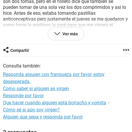
son dos tomas, pero en el folleto dice que tambien se
pueden tomar de una sola vez los dos comprimidos y asi lo
hice. Antes de eso, estaba tomando pastillas
anticonceptivas pero justamente el jueves se me quedaron y
como tome la postinos la paré para que me viniera el
periodo... Cuanto tengo que esperar para hacerme una
Ver más
prueba de embarazo en sangre? ustedes creen que este
embarazada?
Compartir
Consulta también:
Responda alguien con franqueza por favor, estoy
desesperada.
Como saber si alguien es virgen
Responde por favor
Que hacer cuando alguien está borracho y vomita
✓
Cómo sé si aún soy virgen?
Alguien que sepa y responda por favor