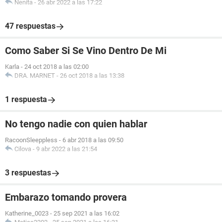
Nenita
-
26 abr 2022 a las 17:22
47 respuestas
Como Saber Si Se Vino Dentro De Mi
Karla
-
24 oct 2018 a las 02:00
DRA. MARNET
-
26 oct 2018 a las 13:38
1 respuesta
No tengo nadie con quien hablar
RacoonSleeppless
-
6 abr 2018 a las 09:50
Cilova
-
9 abr 2022 a las 21:54
3 respuestas
Embarazo tomando provera
Katherine_0023
-
25 sep 2021 a las 16:02