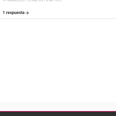
Matias2202
-
25 sep 2021 a las 16:31
1 respuesta