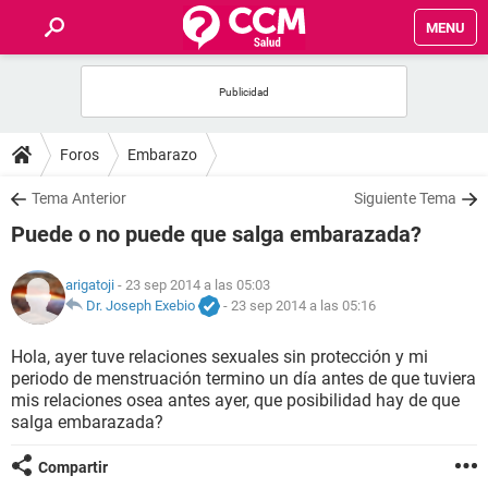
MENU
INICIO
FOROS
Foros
Embarazo
SALUD
Tema Anterior
Siguiente Tema
Puede o no puede que salga embarazada?
FAMILIA
arigatoji
- 23 sep 2014 a las 05:03
NUTRICIÓN
Dr. Joseph Exebio
-
23 sep 2014 a las 05:16
Hola, ayer tuve relaciones sexuales sin protección y mi
BIENESTAR
periodo de menstruación termino un día antes de que tuviera
mis relaciones osea antes ayer, que posibilidad hay de que
SEXUALIDAD
salga embarazada?
Compartir
GLOSARIO