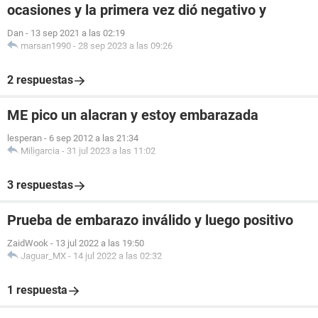
ocasiones y la primera vez dió negativo y
Dan
-
13 sep 2021 a las 02:19
marsan1990
-
28 sep 2023 a las 09:26
2 respuestas
ME pico un alacran y estoy embarazada
lesperan
-
6 sep 2012 a las 21:34
Miligarcia
-
31 jul 2023 a las 11:02
3 respuestas
Prueba de embarazo inválido y luego positivo
ZaidWook
-
13 jul 2022 a las 19:50
Jaguar_MX
-
14 jul 2022 a las 02:32
1 respuesta