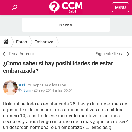
MENU
INICIO
FOROS
Foros
Embarazo
SALUD
Tema Anterior
Siguiente Tema
¿Como saber si hay posibilidades de estar
FAMILIA
embarazada?
NUTRICIÓN
Surii
- 23 sep 2014 a las 05:43
Surii
-
23 sep 2014 a las 05:51
BIENESTAR
Hola mi periodo es regular cada 28 días y durante el mes de
agosto deje de consumir mis anticonceptivas en la píldora
SEXUALIDAD
numero 13, a partir de ese momento mantuve relaciones
sexuales y ahora tengo un atraso de 5 días ¿ que puede ser?
un desorden hormonal o un embarazo? .... Gracias :)
GLOSARIO