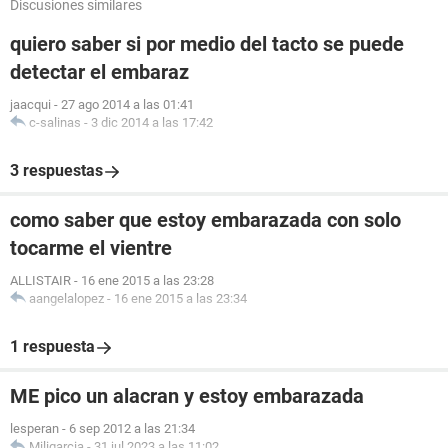
Discusiones similares
quiero saber si por medio del tacto se puede
detectar el embaraz
jaacqui
-
27 ago 2014 a las 01:41
c-salinas
-
3 dic 2014 a las 17:42
3 respuestas
como saber que estoy embarazada con solo
tocarme el vientre
ALLISTAIR
-
16 ene 2015 a las 23:28
aangelalopez
-
16 ene 2015 a las 23:34
1 respuesta
ME pico un alacran y estoy embarazada
lesperan
-
6 sep 2012 a las 21:34
Miligarcia
-
31 jul 2023 a las 11:02