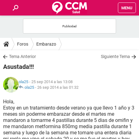
MENU
INICIO
FOROS
Foros
Embarazo
SALUD
Tema Anterior
Siguiente Tema
Asustada!!!
FAMILIA
ola25
- 25 sep 2014 a las 13:08
NUTRICIÓN
ola25
-
26 sep 2014 a las 01:32
Hola,
BIENESTAR
Estoy en un tratamiento desde verano ya que llevo 1 año y 3
meses sin poderme embarazar desde el martes me
SEXUALIDAD
mandaron a tomarme 4 pastillas durante 5 dias de omifin y
me mandaron metformina 850mg media pastilla durante 1
semana y luego de la semana me tomare una entera diaria
GLOSARIO
mi regla me vino el sabado 20 y se me fue el martes y hoy