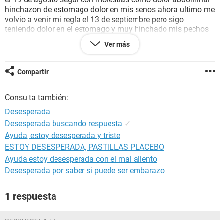
hinchazon de estomago dolor en mis senos ahora ultimo me
volvio a venir mi regla el 13 de septiembre pero sigo
teniendo dolor en el estomago y muy hinchado mis pechos
igual se notan distintos nose que pensar lo otro es que lad
Ver más
pastillas pae me la eh tomado 3 veces seguido dentro de 2
meses si me pudieran ayudar estoy muy asustada
Compartir
Consulta también:
Desesperada
Desesperada buscando respuesta
✓
Ayuda, estoy desesperada y triste
ESTOY DESESPERADA, PASTILLAS PLACEBO
Ayuda estoy desesperada con el mal aliento
Desesperada por saber si puede ser embarazo
1 respuesta