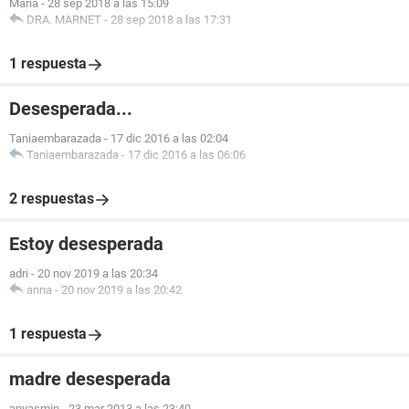
Maria
-
28 sep 2018 a las 15:09
DRA. MARNET
-
28 sep 2018 a las 17:31
1 respuesta
Desesperada...
Taniaembarazada
-
17 dic 2016 a las 02:04
Taniaembarazada
-
17 dic 2016 a las 06:06
2 respuestas
Estoy desesperada
adri
-
20 nov 2019 a las 20:34
anna
-
20 nov 2019 a las 20:42
1 respuesta
madre desesperada
anyasmin
-
23 mar 2013 a las 23:40