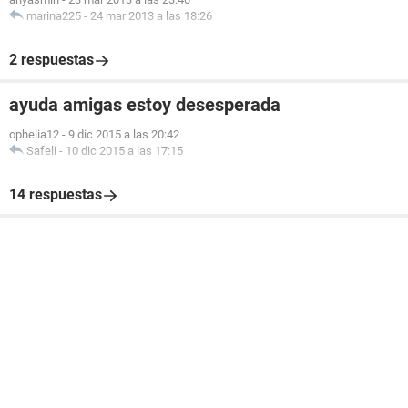
marina225
-
24 mar 2013 a las 18:26
2 respuestas
ayuda amigas estoy desesperada
ophelia12
-
9 dic 2015 a las 20:42
Safeli
-
10 dic 2015 a las 17:15
14 respuestas