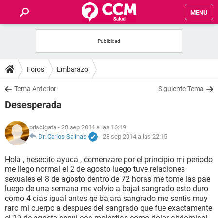
MENU
INICIO
FOROS
Foros
Embarazo
SALUD
Tema Anterior
Siguiente Tema
Desesperada
FAMILIA
priscigata
- 28 sep 2014 a las 16:49
NUTRICIÓN
Dr. Carlos Salinas
-
28 sep 2014 a las 22:15
Hola , nesecito ayuda , comenzare por el principio mi periodo
BIENESTAR
me llego normal el 2 de agosto luego tuve relaciones
sexuales el 8 de agosto dentro de 72 horas me tome las pae
SEXUALIDAD
luego de una semana me volvio a bajat sangrado esto duro
como 4 dias igual antes qe bajara sangrado me sentis muy
raro mi cuerpo a despues del sangrado que fue exactamente
GLOSARIO
el 19 de agosto segui con molestias como dolor abdominal