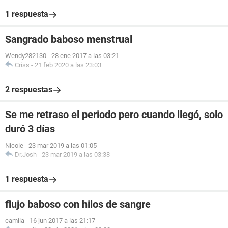
1 respuesta
Sangrado baboso menstrual
Wendy282130
-
28 ene 2017 a las 03:21
Criss
-
21 feb 2020 a las 23:03
2 respuestas
Se me retraso el periodo pero cuando llegó, solo
duró 3 días
Nicole
-
23 mar 2019 a las 01:05
Dr.Josh
-
23 mar 2019 a las 03:38
1 respuesta
flujo baboso con hilos de sangre
camila
-
16 jun 2017 a las 21:17