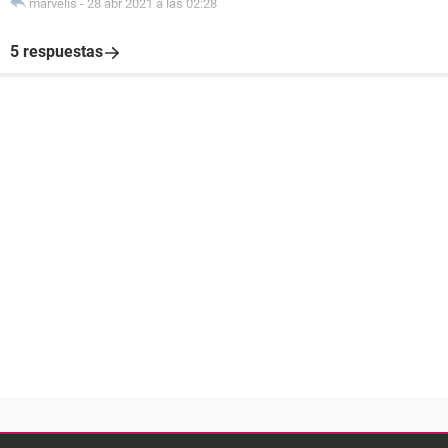
marvelis
-
28 abr 2021 a las 02:28
5 respuestas