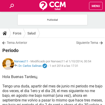
MENU
INICIO
FOROS
Foros
Salud
SALUD
Tema Anterior
Siguiente Tema
Periodo
FAMILIA
Narvaez11
- Modificado por Narvaez11 el 1/10/2014, 00:54
NUTRICIÓN
Dr. Carlos Salinas
-
1 oct 2014 a las 17:31
Hola Buenas Tardes¡¡
BIENESTAR
Tengo una duda, apartir del mes de junio mi periodo me bajo
SEXUALIDAD
dos veces, el dia 1ero y el dia 28, el mes siguiente no me
bajo, en agosto me bajo normal (una vez), ahora en
septiembre me volvio a pasar lo mismo que hace tres meses,
GLOSARIO
me bajo mi periodo el dia 2 de sept y ahora el dia 30 volvio a