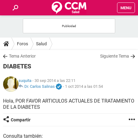
MENU
INICIO
FOROS
Foros
Salud
SALUD
Tema Anterior
Siguiente Tema
DIABETES
FAMILIA
suquita
- 30 sep 2014 a las 22:11
NUTRICIÓN
Dr. Carlos Salinas
-
1 oct 2014 a las 01:54
Hola, POR FAVOR ARTICULOS ACTUALES DE TRATAMIENTO
BIENESTAR
DE LA DIABETES
SEXUALIDAD
Compartir
GLOSARIO
Consulta también: