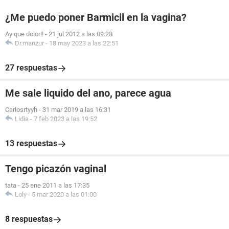
¿Me puedo poner Barmicil en la vagina?
Ay que dolor!!
-
21 jul 2012 a las 09:28
Dr.manzur
-
18 may 2023 a las 22:51
27 respuestas
Me sale liquido del ano, parece agua
Carlosrtyyh
-
31 mar 2019 a las 16:31
Lidia
-
7 feb 2023 a las 19:52
13 respuestas
Tengo picazón vaginal
tata
-
25 ene 2011 a las 17:35
Loly
-
5 mar 2020 a las 01:00
8 respuestas