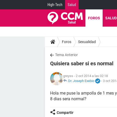
High-Tech
Salud
FOROS
SALUD
Foros
Sexualidad
Tema Anterior
Quisiera saber si es normal
greyss
- 2 oct 2014 a las 02:18
Dr. Joseph Exebio
-
3 oct 201
Hola me puse la ampolla de 1 mes y
8 dias sera normal?
Compartir