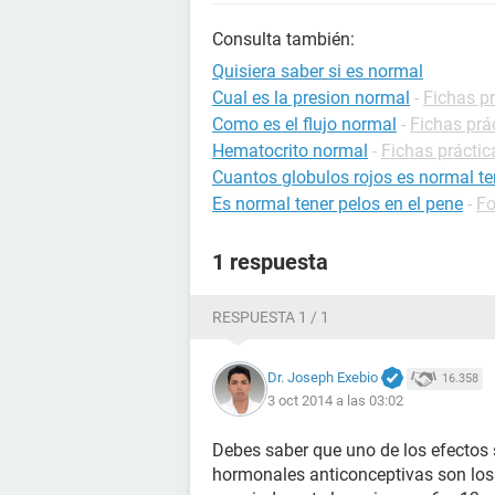
Consulta también:
Quisiera saber si es normal
Cual es la presion normal
-
Fichas pr
Como es el flujo normal
-
Fichas prá
Hematocrito normal
-
Fichas práctic
Cuantos globulos rojos es normal te
Es normal tener pelos en el pene
-
Fo
1 respuesta
RESPUESTA 1 / 1
Dr. Joseph Exebio
16.358
3 oct 2014 a las 03:02
Debes saber que uno de los efectos
hormonales anticonceptivas son los