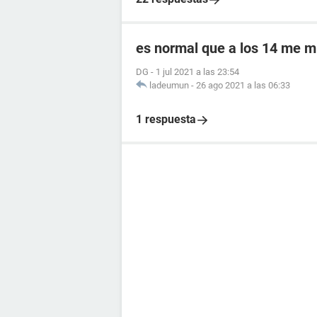
es normal que a los 14 me m
DG
-
1 jul 2021 a las 23:54
ladeumun
-
26 ago 2021 a las 06:33
1 respuesta