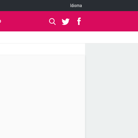
Idioma
O