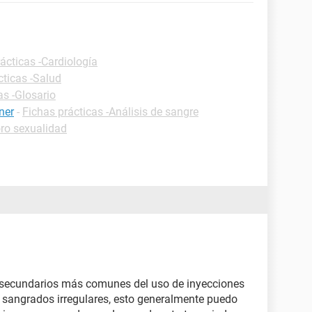
ácticas -Cardiología
cticas -Salud
as -Glosario
ner
-
Fichas prácticas -Análisis de sangre
ro sexualidad
 secundarios más comunes del uso de inyecciones
 sangrados irregulares, esto generalmente puedo