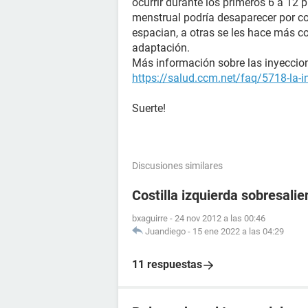
ocurrir durante los primeros 6 a 12
menstrual podría desaparecer por co
espacian, a otras se les hace más co
adaptación.
Más información sobre las inyeccio
https://salud.ccm.net/faq/5718-la-
Suerte!
Discusiones similares
Costilla izquierda sobresalie
bxaguirre
-
24 nov 2012 a las 00:46
Juandiego
-
15 ene 2022 a las 04:29
11 respuestas