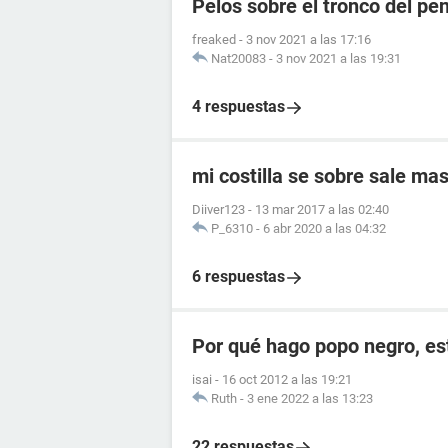
Pelos sobre el tronco del pe
freaked
-
3 nov 2021 a las 17:16
Nat20083
-
3 nov 2021 a las 19:31
4 respuestas
mi costilla se sobre sale mas
Diiver123
-
13 mar 2017 a las 02:40
P_6310
-
6 abr 2020 a las 04:32
6 respuestas
Por qué hago popo negro, e
isai
-
16 oct 2012 a las 19:21
Ruth
-
3 ene 2022 a las 13:23
22 respuestas