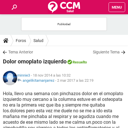
MENU
INICIO
FOROS
Foros
Salud
SALUD
Tema Anterior
Siguiente Tema
Dolor omoplato izquierdo
Resuelto
FAMILIA
minnie3
- 18 nov 2014 a las 10:32
NUTRICIÓN
angelikitamanjarrez
-
2 mar 2017 a las 22:19
Hola, llevo una semana con pinchazos dolor en el omoplato
BIENESTAR
izquierdo muy cercano a la columna estuve en el osteopata
no era la primera vez que iba y.siempre me quitaba
SEXUALIDAD
los.dolores pero esta vez me duele no se me a ido esta
mañana me pinchaba al respirar y se agudiza cuando me
acuesto de ese mismo lado se me calma un.poco con la
GLOSARIO
almohadilla,soy alergica a todos los antiinflamatorios y al