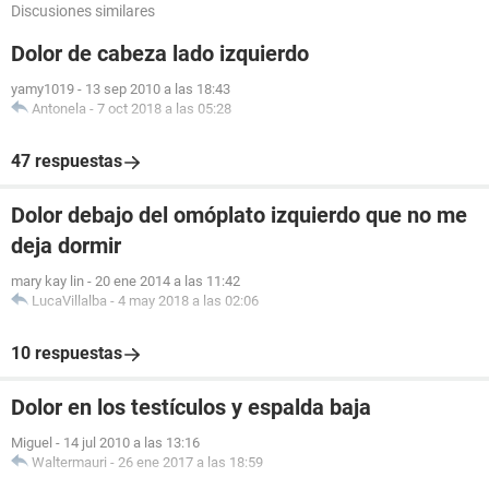
Discusiones similares
Dolor de cabeza lado izquierdo
yamy1019
-
13 sep 2010 a las 18:43
Antonela
-
7 oct 2018 a las 05:28
47 respuestas
Dolor debajo del omóplato izquierdo que no me
deja dormir
mary kay lin
-
20 ene 2014 a las 11:42
LucaVillalba
-
4 may 2018 a las 02:06
10 respuestas
Dolor en los testículos y espalda baja
Miguel
-
14 jul 2010 a las 13:16
Waltermauri
-
26 ene 2017 a las 18:59