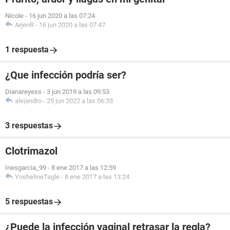
Nicole
-
16 jun 2020 a las 07:24
ArjenR
-
16 jun 2020 a las 07:47
1 respuesta
¿Que infección podría ser?
Dianareyess
-
3 jun 2019 a las 09:53
alejandro
-
25 jun 2022 a las 06:33
3 respuestas
Clotrimazol
Inesgarcia_99
-
8 ene 2017 a las 12:59
YoshelineTagle
-
8 ene 2017 a las 13:24
5 respuestas
¿Puede la infección vaginal retrasar la regla?