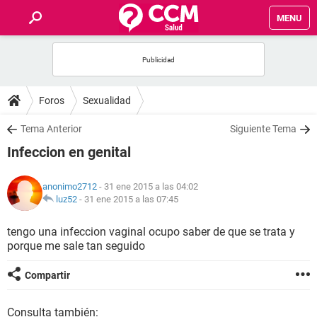
MENU
INICIO
FOROS
Foros
Sexualidad
SALUD
Tema Anterior
Siguiente Tema
Infeccion en genital
FAMILIA
anonimo2712
- 31 ene 2015 a las 04:02
NUTRICIÓN
luz52
-
31 ene 2015 a las 07:45
tengo una infeccion vaginal ocupo saber de que se trata y
BIENESTAR
porque me sale tan seguido
SEXUALIDAD
Compartir
GLOSARIO
Consulta también: