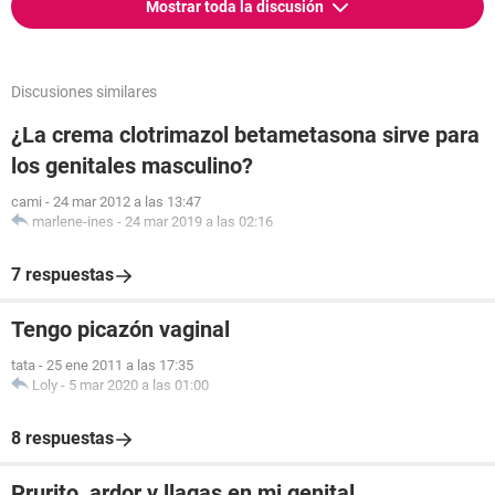
Mostrar toda la discusión
Discusiones similares
¿La crema clotrimazol betametasona sirve para
los genitales masculino?
cami
-
24 mar 2012 a las 13:47
marlene-ines
-
24 mar 2019 a las 02:16
7 respuestas
Tengo picazón vaginal
tata
-
25 ene 2011 a las 17:35
Loly
-
5 mar 2020 a las 01:00
8 respuestas
Prurito, ardor y llagas en mi genital