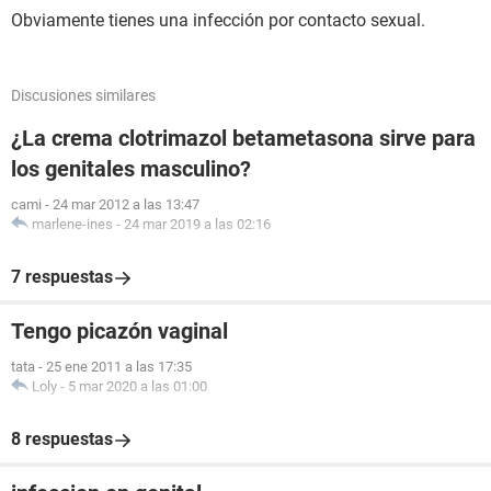
Obviamente tienes una infección por contacto sexual.
Discusiones similares
¿La crema clotrimazol betametasona sirve para
los genitales masculino?
cami
-
24 mar 2012 a las 13:47
marlene-ines
-
24 mar 2019 a las 02:16
7 respuestas
Tengo picazón vaginal
tata
-
25 ene 2011 a las 17:35
Loly
-
5 mar 2020 a las 01:00
8 respuestas