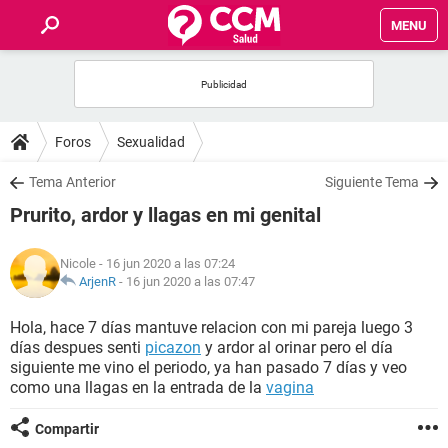
MENU
INICIO
FOROS
Foros
Sexualidad
SALUD
Tema Anterior
Siguiente Tema
Prurito, ardor y llagas en mi genital
FAMILIA
Nicole
- 16 jun 2020 a las 07:24
NUTRICIÓN
ArjenR
-
16 jun 2020 a las 07:47
Hola, hace 7 días mantuve relacion con mi pareja luego 3
BIENESTAR
días despues senti
picazon
y ardor al orinar pero el día
siguiente me vino el periodo, ya han pasado 7 días y veo
SEXUALIDAD
como una llagas en la entrada de la
vagina
Compartir
GLOSARIO