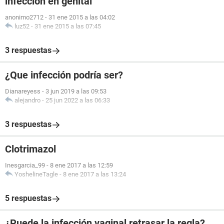
infeccion en genital
anonimo2712
-
31 ene 2015 a las 04:02
luz52
-
31 ene 2015 a las 07:45
3 respuestas
¿Que infección podría ser?
Dianareyess
-
3 jun 2019 a las 09:53
alejandro
-
25 jun 2022 a las 06:33
3 respuestas
Clotrimazol
Inesgarcia_99
-
8 ene 2017 a las 12:59
YoshelineTagle
-
8 ene 2017 a las 13:24
5 respuestas
¿Puede la infección vaginal retrasar la regla?