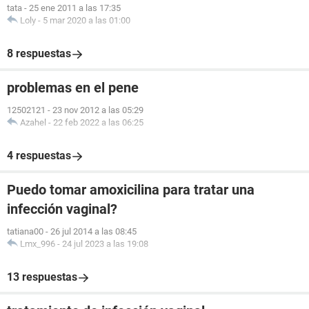
tata
-
25 ene 2011 a las 17:35
Loly
-
5 mar 2020 a las 01:00
8 respuestas
problemas en el pene
12502121
-
23 nov 2012 a las 05:29
Azahel
-
22 feb 2022 a las 06:25
4 respuestas
Puedo tomar amoxicilina para tratar una
infección vaginal?
tatiana00
-
26 jul 2014 a las 08:45
Lmx_996
-
24 jul 2023 a las 19:08
13 respuestas