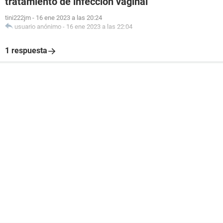
tratamiento de infección vaginal
tini222jm
-
16 ene 2023 a las 20:24
usuario anónimo
-
16 ene 2023 a las 22:04
1 respuesta