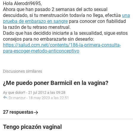
Hola Alerodri9695,
Ahora que han pasado 2 semanas del acto sexual
descuidado, si tu menstruación todavía no llega, efectúa
una
prueba de embarazo en sangre
para conocer con fiabilidad
la razón de tu retraso menstrual.
Dado que has decidido iniciarte a la sexualidad, sigue estos
consejos para no embarazarte sin desearlo:
https://salud.ccm.net/contents/186-la-primera-consulta-
para-escoger-metodo-anticonceptivo
Discusiones similares
¿Me puedo poner Barmicil en la vagina?
Ay que dolor!!
-
21 jul 2012 a las 09:28
Dr.manzur
-
18 may 2023 a las 22:51
27 respuestas
Tengo picazón vaginal