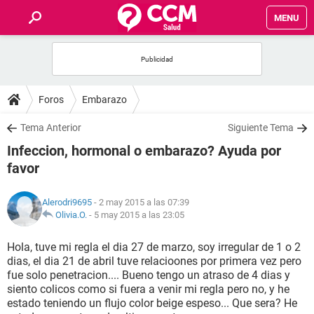
MENU
INICIO
FOROS
Foros
Embarazo
SALUD
Tema Anterior
Siguiente Tema
Infeccion, hormonal o embarazo? Ayuda por
FAMILIA
favor
NUTRICIÓN
Alerodri9695
- 2 may 2015 a las 07:39
Olivia.O.
-
5 may 2015 a las 23:05
BIENESTAR
Hola, tuve mi regla el dia 27 de marzo, soy irregular de 1 o 2
dias, el dia 21 de abril tuve relacioones por primera vez pero
SEXUALIDAD
fue solo penetracion.... Bueno tengo un atraso de 4 dias y
siento colicos como si fuera a venir mi regla pero no, y he
estado teniendo un flujo color beige espeso... Que sera? He
GLOSARIO