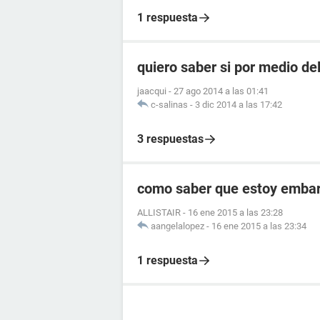
1 respuesta
quiero saber si por medio de
jaacqui
-
27 ago 2014 a las 01:41
c-salinas
-
3 dic 2014 a las 17:42
3 respuestas
como saber que estoy embara
ALLISTAIR
-
16 ene 2015 a las 23:28
aangelalopez
-
16 ene 2015 a las 23:34
1 respuesta