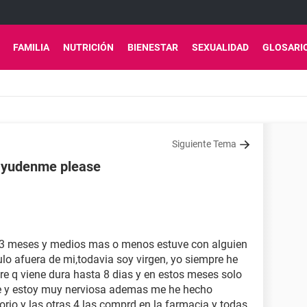
FAMILIA
NUTRICIÓN
BIENESTAR
SEXUALIDAD
GLOSARI
Siguiente Tema
ayudenme please
 3 meses y medios mas o menos estuve con alguien
lo afuera de mi,todavia soy virgen, yo siempre he
pre q viene dura hasta 8 dias y en estos meses solo
te y estoy muy nerviosa ademas me he hecho
rio y las otras 4 las comprd en la farmacia y todas