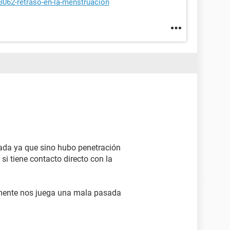
3062-retraso-en-la-menstruacion
ada ya que sino hubo penetración
si tiene contacto directo con la
a mente nos juega una mala pasada