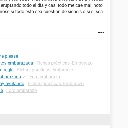
eruptando todo el dia y casi todo me cae mal, noto
ose si todo esto sea cuestion de sicosis o si si sea
me please
estoy embarazada
-
Fichas prácticas -Embarazo
a regla
-
Fichas prácticas -Embarazo
embarazada
✓
-
Foro embarazo
oy ovulando
-
Fichas prácticas -Embarazo
de
-
Foro embarazo