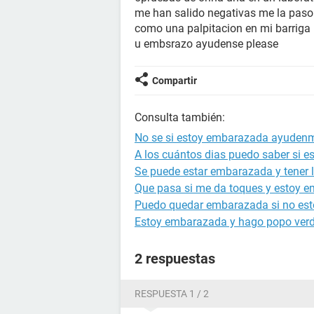
me han salido negativas me la paso 
como una palpitacion en mi barriga n
u embsrazo ayudense please
Compartir
Consulta también:
No se si estoy embarazada ayuden
A los cuántos dias puedo saber si 
Se puede estar embarazada y tener l
Que pasa si me da toques y estoy 
Puedo quedar embarazada si no est
Estoy embarazada y hago popo ver
2 respuestas
RESPUESTA 1 / 2