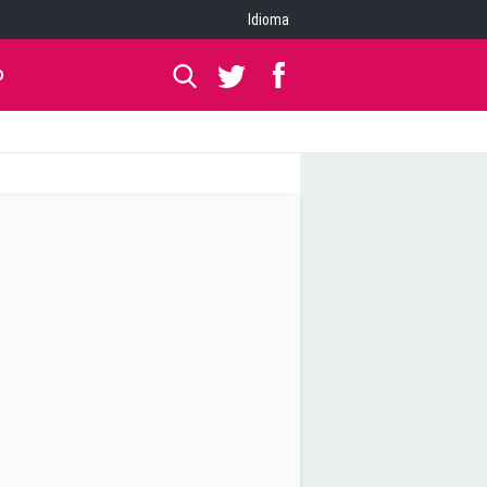
Idioma
O