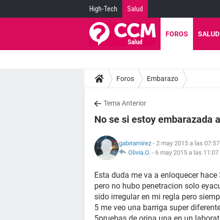
High-Tech
Salud
FOROS
SALUD
Foros
Embarazo
Tema Anterior
No se si estoy embarazada 
gabiramirez
- 2 may 2015 a las 07:57
Olivia.O.
-
6 may 2015 a las 11:07
Esta duda me va a enloquecer hace
pero no hubo penetracion solo eyacu
sido irregular en mi regla pero siem
5 me veo una barriga super diferen
5pruebas de orina una en un laborato