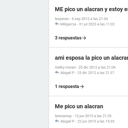
ME pico un alacran y estoy
lesperan
-
6 sep 2012 a las 21:34
Miligarcia
-
31 jul 2023 a las 11:02
3 respuestas
ami esposa la pico un alacr
melky moran
-
25 dic 2012 a las 21:04
Abigail P.
-
25 dic 2012 a las 21:37
1 respuesta
Me pico un alacran
terezamay
-
12 jun 2015 a las 21:25
Abigail P.
-
22 jun 2015 a las 15:35