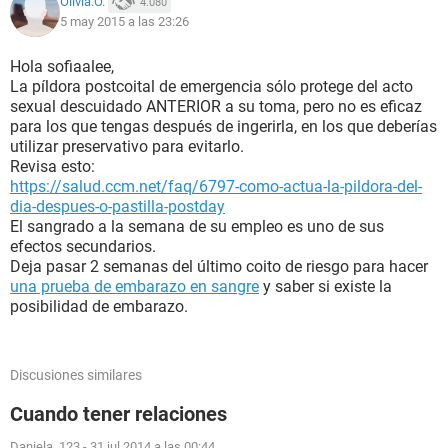
Olivia.O.
4.080
5 may 2015 a las 23:26
Hola sofiaalee,
La píldora postcoital de emergencia sólo protege del acto
sexual descuidado ANTERIOR a su toma, pero no es eficaz
para los que tengas después de ingerirla, en los que deberías
utilizar preservativo para evitarlo.
Revisa esto:
https://salud.ccm.net/faq/6797-como-actua-la-pildora-del-
dia-despues-o-pastilla-postday
El sangrado a la semana de su empleo es uno de sus
efectos secundarios.
Deja pasar 2 semanas del último coito de riesgo para hacer
una prueba de embarazo en sangre
y saber si existe la
posibilidad de embarazo.
Discusiones similares
Cuando tener relaciones
Daniela_123
-
31 jul 2014 a las 00:44