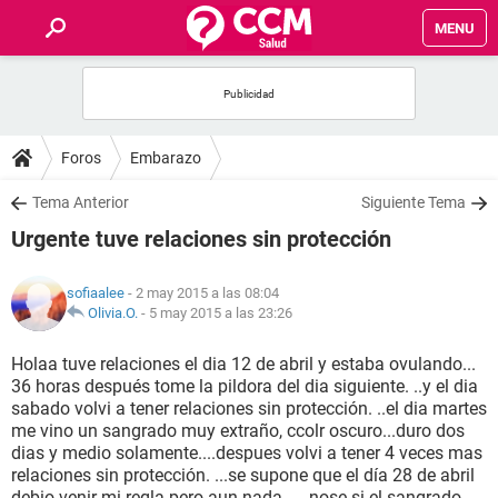
MENU
INICIO
FOROS
Foros
Embarazo
SALUD
Tema Anterior
Siguiente Tema
Urgente tuve relaciones sin protección
FAMILIA
sofiaalee
- 2 may 2015 a las 08:04
NUTRICIÓN
Olivia.O.
-
5 may 2015 a las 23:26
Holaa tuve relaciones el dia 12 de abril y estaba ovulando...
BIENESTAR
36 horas después tome la pildora del dia siguiente. ..y el dia
sabado volvi a tener relaciones sin protección. ..el dia martes
SEXUALIDAD
me vino un sangrado muy extraño, ccolr oscuro...duro dos
dias y medio solamente....despues volvi a tener 4 veces mas
relaciones sin protección. ...se supone que el día 28 de abril
GLOSARIO
debio venir mi regla pero aun nada. ....nose si el sangrado