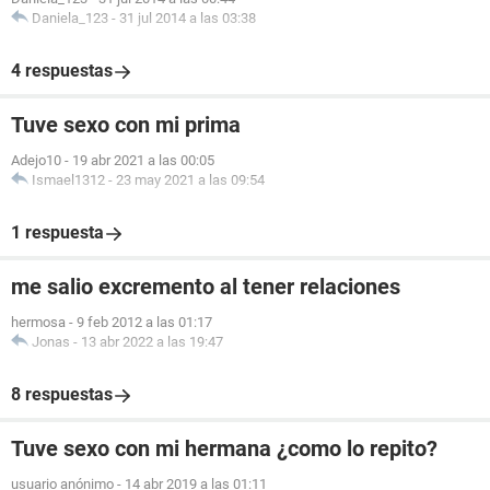
Daniela_123
-
31 jul 2014 a las 03:38
4 respuestas
Tuve sexo con mi prima
Adejo10
-
19 abr 2021 a las 00:05
Ismael1312
-
23 may 2021 a las 09:54
1 respuesta
me salio excremento al tener relaciones
hermosa
-
9 feb 2012 a las 01:17
Jonas
-
13 abr 2022 a las 19:47
8 respuestas
Tuve sexo con mi hermana ¿como lo repito?
usuario anónimo
-
14 abr 2019 a las 01:11