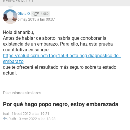
RESPUESTA 1 / 1
Olivia.O.
4.080
6 may 2015 a las 00:37
Hola dianaribu,
Antes de hablar de aborto, habría que corroborar la
existencia de un embarazo. Para ello, haz esta prueba
cuantitativa en sangre:
https://salud.ccm.net/faq/1604-beta-hcg-diagnostico-del-
embarazo
que te ofrecerá el resultado más seguro sobre tu estado
actual.
Discusiones similares
Por qué hago popo negro, estoy embarazada
isai
-
16 oct 2012 a las 19:21
Ruth
-
3 ene 2022 a las 13:23