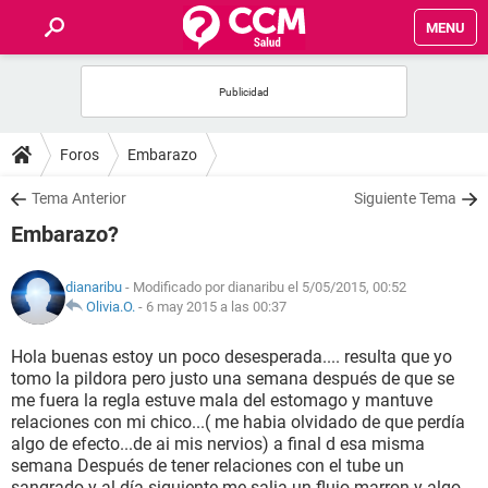
MENU
INICIO
FOROS
Foros
Embarazo
SALUD
Tema Anterior
Siguiente Tema
Embarazo?
FAMILIA
dianaribu
- Modificado por dianaribu el 5/05/2015, 00:52
NUTRICIÓN
Olivia.O.
-
6 may 2015 a las 00:37
Hola buenas estoy un poco desesperada.... resulta que yo
BIENESTAR
tomo la pildora pero justo una semana después de que se
me fuera la regla estuve mala del estomago y mantuve
SEXUALIDAD
relaciones con mi chico...( me habia olvidado de que perdía
algo de efecto...de ai mis nervios) a final d esa misma
semana Después de tener relaciones con el tube un
GLOSARIO
sangrado y al día siguiente me salia un flujo marron y algo