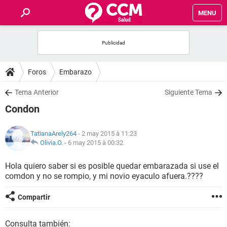
MENU
INICIO
FORUMS
Foros
Embarazo
SALUD
Tema Anterior
Siguiente Tema
Condon
FAMILIA
TatianaArely264
- 2 may 2015 à 11:23
NUTRICIÓN
Olivia.O.
-
6 may 2015 à 00:32
Hola quiero saber si es posible quedar embarazada si use el
BIENESTAR
comdon y no se rompio, y mi novio eyaculo afuera.????
SEXUALIDAD
Compartir
GLOSARIO
Consulta también: