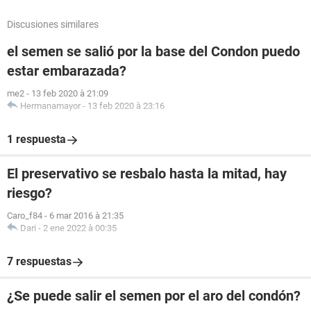
Discusiones similares
el semen se salió por la base del Condon puedo
estar embarazada?
me2
-
13 feb 2020 à 21:09
Hermanamayor
-
13 feb 2020 à 23:16
1 respuesta
El preservativo se resbalo hasta la mitad, hay
riesgo?
Caro_f84
-
6 mar 2016 à 21:35
Dari
-
2 ene 2022 à 00:35
7 respuestas
¿Se puede salir el semen por el aro del condón?