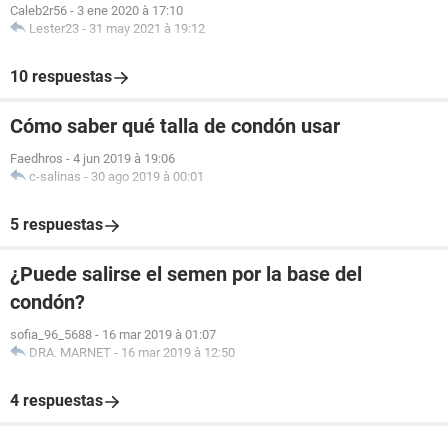
Caleb2r56
-
3 ene 2020 à 17:10
Lester23
-
31 may 2021 à 19:12
10 respuestas
Cómo saber qué talla de condón usar
Faedhros
-
4 jun 2019 à 19:06
c-salinas
-
30 ago 2019 à 00:01
5 respuestas
¿Puede salirse el semen por la base del
condón?
sofia_96_5688
-
16 mar 2019 à 01:07
DRA. MARNET
-
16 mar 2019 à 12:50
4 respuestas