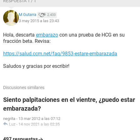
RESPUESTA 1 / 1
M Gutarra
2.433
3 may 2015 a las 23:43
Hola, descarta
embarazo
con una prueba de HCG en su
fracción beta. Revisa:
https://salud.ccm.net/faq/9853-estare-embarazada
Saludos y gracias por escribir!
Discusiones similares
Siento palpitaciones en el vientre, ¿puedo estar
embarazada?
negrita
-
13 mar 2012 a las 07:12
Luz
-
14 nov 2021 a las 02:35
497 respuestas