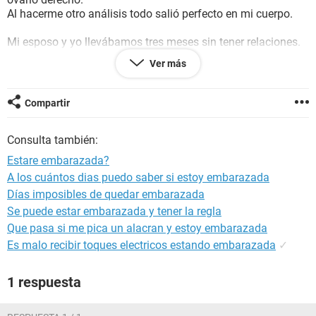
Al hacerme otro análisis todo salió perfecto en mi cuerpo.
Mi esposo y yo llevábamos tres meses sin tener relaciones.
Ver más
Cuando la menstruacion me bajo (5/abril) esperamos a que
se me fuera y tuvimos relaciones en los días fértiles.
Estos días eh sentido muchas punzadas en el vientre y
Compartir
náusea.
no se si este embarazada no me eh echo una pruebas de
Consulta también:
embarazo por miendo.
Estare embarazada?
Espero que me puedan ayudar
A los cuántos dias puedo saber si estoy embarazada
Días imposibles de quedar embarazada
Se puede estar embarazada y tener la regla
Que pasa si me pica un alacran y estoy embarazada
Es malo recibir toques electricos estando embarazada
✓
1 respuesta