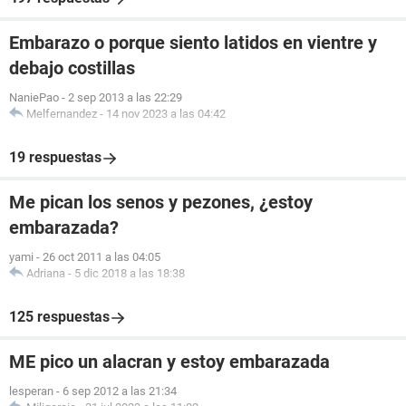
Embarazo o porque siento latidos en vientre y
debajo costillas
NaniePao
-
2 sep 2013 a las 22:29
Melfernandez
-
14 nov 2023 a las 04:42
19 respuestas
Me pican los senos y pezones, ¿estoy
embarazada?
yami
-
26 oct 2011 a las 04:05
Adriana
-
5 dic 2018 a las 18:38
125 respuestas
ME pico un alacran y estoy embarazada
lesperan
-
6 sep 2012 a las 21:34