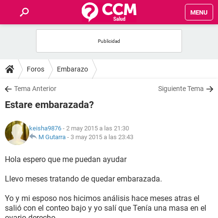
MENU
INICIO
FOROS
Foros
Embarazo
SALUD
Tema Anterior
Siguiente Tema
Estare embarazada?
FAMILIA
keisha9876
- 2 may 2015 a las 21:30
NUTRICIÓN
M Gutarra
-
3 may 2015 a las 23:43
Hola espero que me puedan ayudar
BIENESTAR
Llevo meses tratando de quedar embarazada.
SEXUALIDAD
Yo y mi esposo nos hicimos análisis hace meses atras el
salió con el conteo bajo y yo salí que Tenía una masa en el
GLOSARIO
ovario derecho.