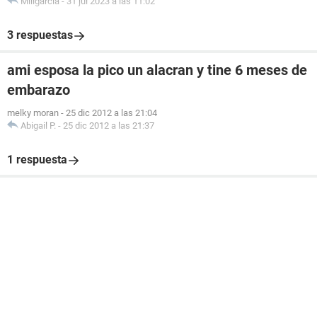
Miligarcia
-
31 jul 2023 a las 11:02
3 respuestas
ami esposa la pico un alacran y tine 6 meses de
embarazo
melky moran
-
25 dic 2012 a las 21:04
Abigail P.
-
25 dic 2012 a las 21:37
1 respuesta