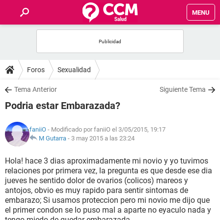
MENU
INICIO
FOROS
Foros
Sexualidad
SALUD
Tema Anterior
Siguiente Tema
Podria estar Embarazada?
FAMILIA
faniiO
- Modificado por faniiO el 3/05/2015, 19:17
NUTRICIÓN
M Gutarra
-
3 may 2015 a las 23:24
Hola! hace 3 dias aproximadamente mi novio y yo tuvimos
BIENESTAR
relaciones por primera vez, la pregunta es que desde ese dia
jueves he sentido dolor de ovarios (colicos) mareos y
SEXUALIDAD
antojos, obvio es muy rapido para sentir sintomas de
embarazo; Si usamos proteccion pero mi novio me dijo que
el primer condon se lo puso mal a aparte no eyaculo nada y
GLOSARIO
tengo miedo de quedar embarazada.