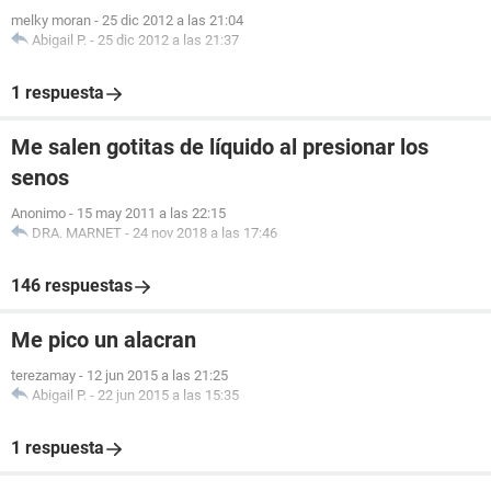
melky moran
-
25 dic 2012 a las 21:04
Abigail P.
-
25 dic 2012 a las 21:37
1 respuesta
Me salen gotitas de líquido al presionar los
senos
Anonimo
-
15 may 2011 a las 22:15
DRA. MARNET
-
24 nov 2018 a las 17:46
146 respuestas
Me pico un alacran
terezamay
-
12 jun 2015 a las 21:25
Abigail P.
-
22 jun 2015 a las 15:35
1 respuesta