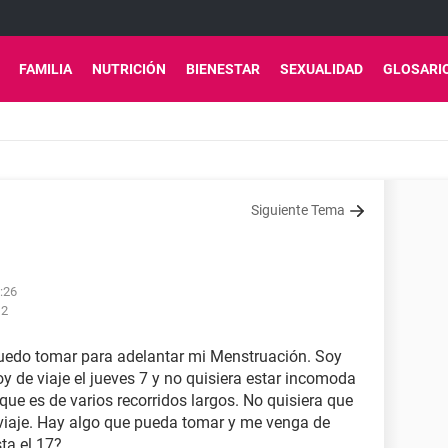
FAMILIA
NUTRICIÓN
BIENESTAR
SEXUALIDAD
GLOSARI
Siguiente Tema
:26
12
puedo tomar para adelantar mi Menstruación. Soy
oy de viaje el jueves 7 y no quisiera estar incomoda
 que es de varios recorridos largos. No quisiera que
 viaje. Hay algo que pueda tomar y me venga de
ta el 17?