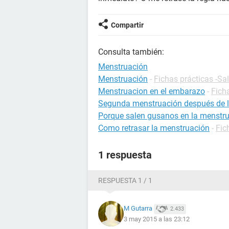
Compartir
Consulta también:
Menstruación
Menstruación
-
Fichas prácticas -Sa
Menstruacion en el embarazo
-
Fich
Segunda menstruación después de la 
Porque salen gusanos en la menstr
Como retrasar la menstruación
-
Fic
1 respuesta
RESPUESTA 1 / 1
M Gutarra
2.433
3 may 2015 a las 23:12