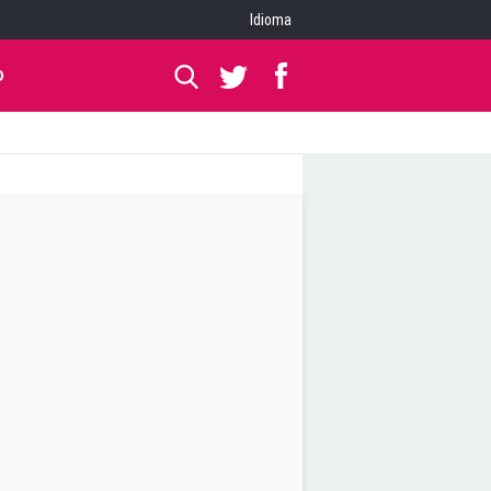
Idioma
O