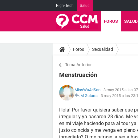
High-Tech
Salud
FOROS
SALUD
Foros
Sexualidad
Tema Anterior
Menstruación
MissWuAriSan
- 3 may 2015 a las 07
M Gutarra
-
3 may 2015 a las 23:
Hola! Por favor quisiera saber que 
irregular y ya pasaron 28 dias. Me v
en mi viaje haciendo para al tour ya
justo coincida y me venga en pleno
inmediato? O me retrase la regla has