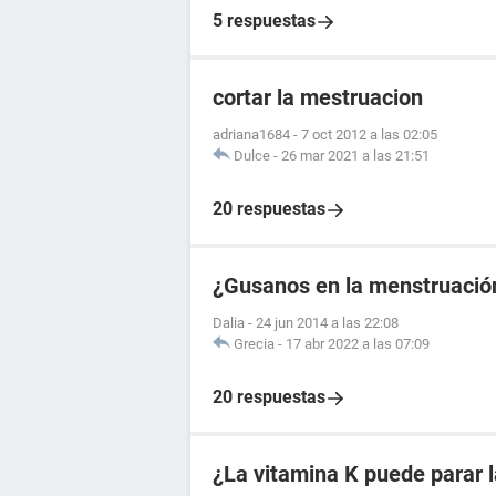
5 respuestas
cortar la mestruacion
adriana1684
-
7 oct 2012 a las 02:05
Dulce
-
26 mar 2021 a las 21:51
20 respuestas
¿Gusanos en la menstruació
Dalia
-
24 jun 2014 a las 22:08
Grecia
-
17 abr 2022 a las 07:09
20 respuestas
¿La vitamina K puede parar 