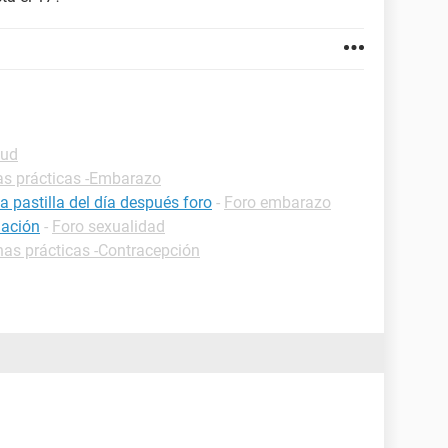
lud
as prácticas -Embarazo
pastilla del día después foro
-
Foro embarazo
uación
-
Foro sexualidad
has prácticas -Contracepción