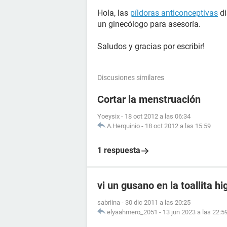
Hola, las
píldoras anticonceptivas
di
un ginecólogo para asesoría.
Saludos y gracias por escribir!
Discusiones similares
Cortar la menstruación
Yoeysix
-
18 oct 2012 a las 06:34
A.Herquinio
-
18 oct 2012 a las 15:59
1 respuesta
vi un gusano en la toallita hi
sabriina
-
30 dic 2011 a las 20:25
elyaahmero_2051
-
13 jun 2023 a las 22:5