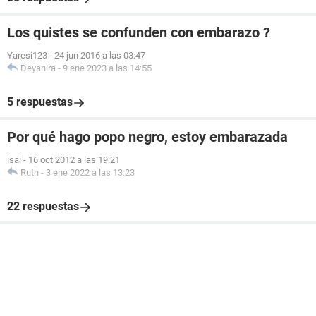
Los quistes se confunden con embarazo ?
Yaresi123
-
24 jun 2016 a las 03:47
Deyanira
-
9 ene 2023 a las 14:55
5 respuestas
Por qué hago popo negro, estoy embarazada
isai
-
16 oct 2012 a las 19:21
Ruth
-
3 ene 2022 a las 13:23
22 respuestas