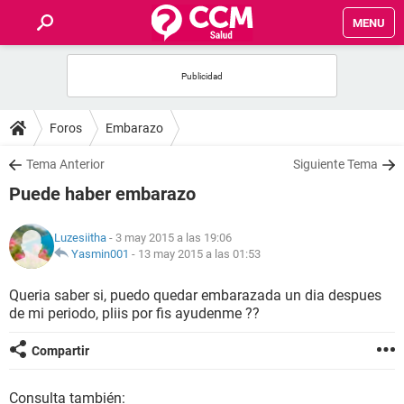
MENU
INICIO
FOROS
Foros
Embarazo
SALUD
Tema Anterior
Siguiente Tema
Puede haber embarazo
FAMILIA
Luzesiitha
- 3 may 2015 a las 19:06
NUTRICIÓN
Yasmin001
-
13 may 2015 a las 01:53
Queria saber si, puedo quedar embarazada un dia despues
BIENESTAR
de mi periodo, pliis por fis ayudenme ??
SEXUALIDAD
Compartir
GLOSARIO
Consulta también: