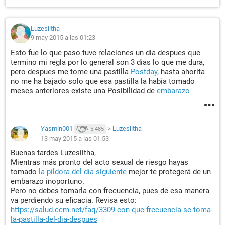
Luzesiitha
9 may 2015 a las 01:23
Esto fue lo que paso tuve relaciones un dia despues que
termino mi regla por lo general son 3 dias lo que me dura,
pero despues me tome una pastilla
Postday
, hasta ahorita
no me ha bajado solo que esa pastilla la habia tomado
meses anteriores existe una Posibilidad de
embarazo
Yasmin001
>
Luzesiitha
5.485
13 may 2015 a las 01:53
Buenas tardes Luzesiitha,
Mientras más pronto del acto sexual de riesgo hayas
tomado
la píldora del día siguiente
mejor te protegerá de un
embarazo inoportuno.
Pero no debes tomarla con frecuencia, pues de esa manera
va perdiendo su eficacia. Revisa esto:
https://salud.ccm.net/faq/3309-con-que-frecuencia-se-toma-
la-pastilla-del-dia-despues