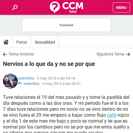
MENU
INICIO
FOROS
Foros
Sexualidad
SALUD
Tema Anterior
Siguiente Tema
Nervios a lo que da y no se por que
FAMILIA
selenithiz
- 4 may 2015 a las 04:14
NUTRICIÓN
selenithiz
-
4 may 2015 a las 06:51
Tuve relaciones el 19 del mes pasado y y tome la pastilla del
BIENESTAR
día después como a las dos oras. Y mi período fue el 6 a los
7 días tuve relaciones pero mi novio no se vino dentro de mi
SEXUALIDAD
se vino fuera el 29 me empezo a bajar como flujo
café
rojizo
y el día 1 de este mes me bajo y poco es normal y lei que es
normal por los cambios pero no se por que me entra sueño y
GLOSARIO
se alteran mis nervios alguien me puede ayudar