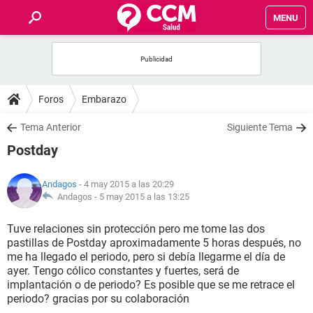
MENU
INICIO
FOROS
Foros
Embarazo
SALUD
Tema Anterior
Siguiente Tema
Postday
FAMILIA
Andagos
- 4 may 2015 a las 20:29
NUTRICIÓN
Andagos -
5 may 2015 a las 13:25
Tuve relaciones sin protección pero me tome las dos
BIENESTAR
pastillas de Postday aproximadamente 5 horas después, no
me ha llegado el periodo, pero si debía llegarme el día de
SEXUALIDAD
ayer. Tengo cólico constantes y fuertes, será de
implantación o de periodo? Es posible que se me retrace el
periodo? gracias por su colaboración
GLOSARIO