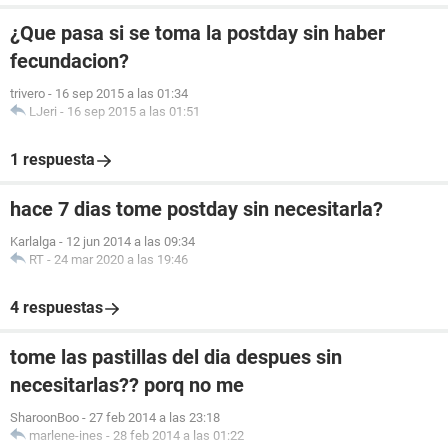
¿Que pasa si se toma la postday sin haber
fecundacion?
trivero
-
16 sep 2015 a las 01:34
LJeri
-
16 sep 2015 a las 01:51
1 respuesta
hace 7 dias tome postday sin necesitarla?
Karlalga
-
12 jun 2014 a las 09:34
RT
-
24 mar 2020 a las 19:46
4 respuestas
tome las pastillas del dia despues sin
necesitarlas?? porq no me
SharoonBoo
-
27 feb 2014 a las 23:18
marlene-ines
-
28 feb 2014 a las 01:22