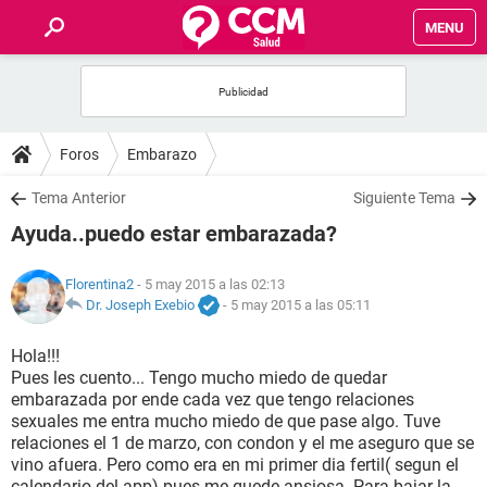
MENU
INICIO
FOROS
Foros
Embarazo
SALUD
Tema Anterior
Siguiente Tema
Ayuda..puedo estar embarazada?
FAMILIA
Florentina2
- 5 may 2015 a las 02:13
NUTRICIÓN
Dr. Joseph Exebio
-
5 may 2015 a las 05:11
Hola!!!
BIENESTAR
Pues les cuento... Tengo mucho miedo de quedar
embarazada por ende cada vez que tengo relaciones
SEXUALIDAD
sexuales me entra mucho miedo de que pase algo. Tuve
relaciones el 1 de marzo, con condon y el me aseguro que se
vino afuera. Pero como era en mi primer dia fertil( segun el
GLOSARIO
calendario del app) pues me quede ansiosa. Para bajar la