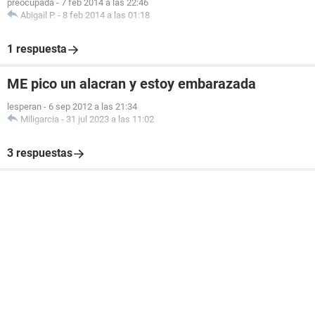
preocupada
-
7 feb 2014 a las 22:46
Abigail P.
-
8 feb 2014 a las 01:18
1 respuesta
ME pico un alacran y estoy embarazada
lesperan
-
6 sep 2012 a las 21:34
Miligarcia
-
31 jul 2023 a las 11:02
3 respuestas