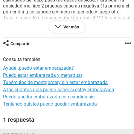
ansiedad me hice 2 pruebas caseras negativa ( la primera el
primer dia q se supone q viniera mi periodo y luego otra.
Tuve mi periodo en marzo y abril ( ambos el 19) lo unico q al
princio era manchas luego abundante. En fin cmo me quede
Ver más
cn la angustia me hice uno de sangre el 6 de abril que
tambien dio negativo. En fin todavia al dia de hoy cualquier
sintoma cmo dolor de espalda pienso que puedo estar
Compartir
embarazada... Verdad q es casi imposible? Gracias y perdon
por mis ansiedades, es q un bebe me cambaria todo!
Consulta también:
Ayuda..puedo estar embarazada?
Puedo estar embarazada y menstruar
Tubérculos de montgomery sin estar embarazada
A los cuántos dias puedo saber si estoy embarazada
Puedo quedar embarazada con candidiasis
Teniendo quistes puedo quedar embarazada
1 respuesta