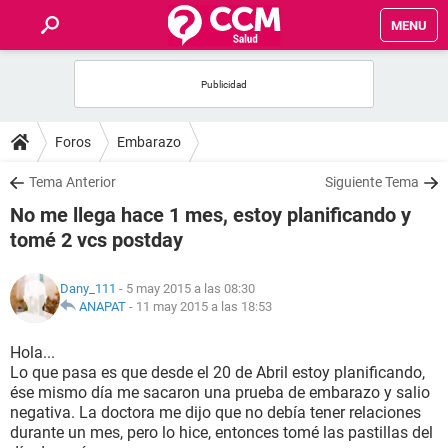
MENU
INICIO
FOROS
Foros
Embarazo
SALUD
Tema Anterior
Siguiente Tema
No me llega hace 1 mes, estoy planificando y
FAMILIA
tomé 2 vcs postday
NUTRICIÓN
Dany_111
- 5 may 2015 a las 08:30
ANAPAT
-
11 may 2015 a las 18:53
BIENESTAR
Hola...
Lo que pasa es que desde el 20 de Abril estoy planificando,
SEXUALIDAD
ése mismo día me sacaron una prueba de embarazo y salio
negativa. La doctora me dijo que no debía tener relaciones
durante un mes, pero lo hice, entonces tomé las pastillas del
GLOSARIO