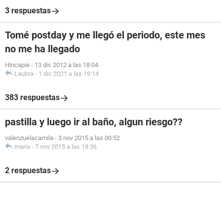
3 respuestas
Tomé postday y me llegó el periodo, este mes
no me ha llegado
Hincapie
-
13 dic 2012 a las 18:04
Laubra
-
1 dic 2021 a las 19:14
383 respuestas
pastilla y luego ir al baño, algun riesgo??
valenzuelacamila
-
3 nov 2015 a las 00:52
maria
-
7 nov 2015 a las 18:36
2 respuestas