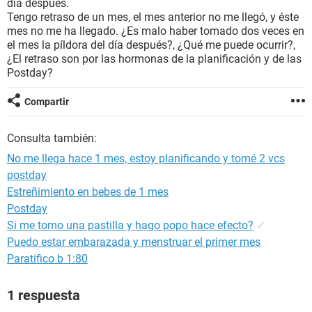
día después.
Tengo retraso de un mes, el mes anterior no me llegó, y éste
mes no me ha llegado. ¿Es malo haber tomado dos veces en
el mes la píldora del día después?, ¿Qué me puede ocurrir?,
¿El retraso son por las hormonas de la planificación y de las
Postday?
Compartir
Consulta también:
No me llega hace 1 mes, estoy planificando y tomé 2 vcs
postday
Estreñimiento en bebes de 1 mes
Postday
Si me tomo una pastilla y hago popo hace efecto?
✓
Puedo estar embarazada y menstruar el primer mes
Paratifico b 1:80
1 respuesta