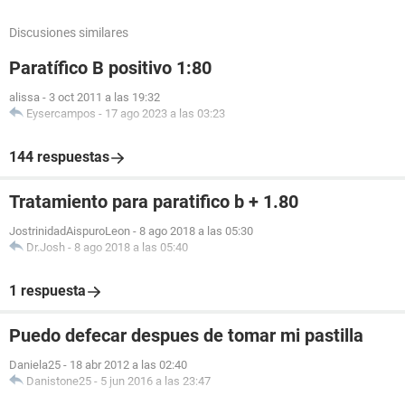
Discusiones similares
Paratífico B positivo 1:80
alissa
-
3 oct 2011 a las 19:32
Eysercampos
-
17 ago 2023 a las 03:23
144 respuestas
Tratamiento para paratifico b + 1.80
JostrinidadAispuroLeon
-
8 ago 2018 a las 05:30
Dr.Josh
-
8 ago 2018 a las 05:40
1 respuesta
Puedo defecar despues de tomar mi pastilla
Daniela25
-
18 abr 2012 a las 02:40
Danistone25
-
5 jun 2016 a las 23:47