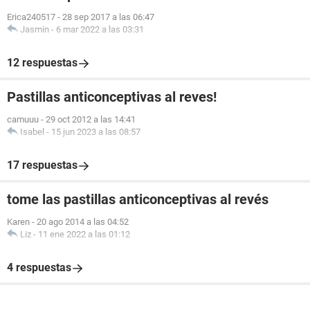
Erica240517
-
28 sep 2017 a las 06:47
Jasmin
-
6 mar 2022 a las 03:31
12 respuestas
Pastillas anticonceptivas al reves!
camuuu
-
29 oct 2012 a las 14:41
Isabel
-
15 jun 2023 a las 08:57
17 respuestas
tome las pastillas anticonceptivas al revés
Karen
-
20 ago 2014 a las 04:52
Liz
-
11 ene 2022 a las 01:12
4 respuestas