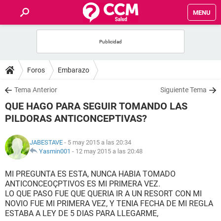
MENU
INICIO
FOROS
Foros
Embarazo
SALUD
Tema Anterior
Siguiente Tema
QUE HAGO PARA SEGUIR TOMANDO LAS
FAMILIA
PILDORAS ANTICONCEPTIVAS?
NUTRICIÓN
JABESTAVE
- 5 may 2015 a las 20:34
Yasmin001
-
12 may 2015 a las 20:48
BIENESTAR
MI PREGUNTA ES ESTA, NUNCA HABIA TOMADO
ANTICONCEOÇPTIVOS ES MI PRIMERA VEZ.
SEXUALIDAD
LO QUE PASO FUE QUE QUERIA IR A UN RESORT CON MI
NOVIO FUE MI PRIMERA VEZ, Y TENIA FECHA DE MI REGLA
ESTABA A LEY DE 5 DIAS PARA LLEGARME,
GLOSARIO