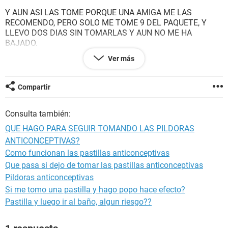
Y AUN ASI LAS TOME PORQUE UNA AMIGA ME LAS
RECOMENDO, PERO SOLO ME TOME 9 DEL PAQUETE, Y
LLEVO DOS DIAS SIN TOMARLAS Y AUN NO ME HA
BAJADO.
Ver más
QUIERO SEGUIR TOMANDO LAS PASTILAS, SE QUE NO LAS
TOME COMO DEBIA TOMARLAS EL PRIMER DIA DE LA
REGLA COMO DICEN LAS INDICACIONES PARA TOMARLAS
Compartir
POR PRIMERA VEZ.
Consulta también:
QUIERO POR FAVOR QUE ME RESPONDA, SI PUEDO
EMPEZAR A TOMAR UN NUEVO PAQUETE LUEGO QUE ME
QUE HAGO PARA SEGUIR TOMANDO LAS PILDORAS
BAJE MI PERIODO, Y VOY A ESTAR PROTEGIDA DE NO
ANTICONCEPTIVAS?
QUEDAR EMBARAZADA?
Como funcionan las pastillas anticonceptivas
POR FAVOR, ESTOY UN POCO PREOCUPADA.
Que pasa si dejo de tomar las pastillas anticonceptivas
Pildoras anticonceptivas
GRACIAS DE ANTEMANO.
Si me tomo una pastilla y hago popo hace efecto?
Pastilla y luego ir al baño, algun riesgo??