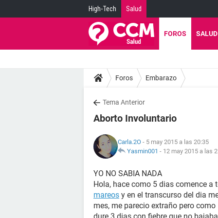
High-Tech
Salud
FOROS
SALUD
Foros
Embarazo
Tema Anterior
Aborto Involuntario
Carla.2O
- 5 may 2015 a las 20:35
Yasmin001
-
12 may 2015 a las 2
YO NO SABIA NADA
Hola, hace como 5 dias comence a 
mareos
y en el transcurso del dia m
mes, me parecio extraño pero como 
dure 3 dias con fiebre que no bajab