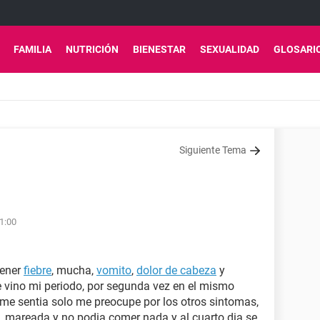
FAMILIA
NUTRICIÓN
BIENESTAR
SEXUALIDAD
GLOSARI
Siguiente Tema
1:00
tener
fiebre
, mucha,
vomito
,
dolor de cabeza
y
e vino mi periodo, por segunda vez en el mismo
me sentia solo me preocupe por los otros sintomas,
a, mareada y no podia comer nada y al cuarto dia se