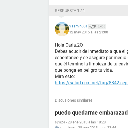
RESPUESTA 1 / 1
Yasmin001
5.485
12 may 2015 a las 21:00
Hola Carla.2O
Debes acudir de inmediato a que el g
espontáneo y se asegure por medio d
que él termine la limpieza de tu cav
que ponga en peligro tu vida.
Mira esto:
https://salud.ccm.net/faq/8842-sep
Discusiones similares
puedo quedarme embarazada
sjm24
-
28 ene 2013 a las 18:28
c-salinas
-
28 ene 2013 a las 23:44