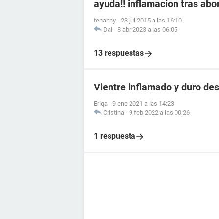
ayuda!! inflamacion tras abo
tehanny
-
23 jul 2015 a las 16:10
Dai
-
8 abr 2023 a las 06:05
13 respuestas
Vientre inflamado y duro des
Eriqa
-
9 ene 2021 a las 14:23
Cristina
-
9 feb 2022 a las 00:26
1 respuesta