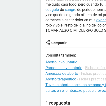
me quito casi todo, pero cuando fui 
coagulo
de
sangre
de periodo normal
y se quedo colgando afuera de mi po
comence a centir dolor en mis
ovari
rojo vivo el resto del dia, no del c
TOMAR ALGO O MI CUERPO SOLO 
Compartir
Consulta también:
Aborto Involuntario
Parpadeo involuntario
-
Fichas práct
Amenaza de aborto
-
Fichas práctic
Aborto terapeutico
-
Fichas prácticas
Tuve un aborto hace una semana y t
La tos en el embarazo puede provoc
1 respuesta