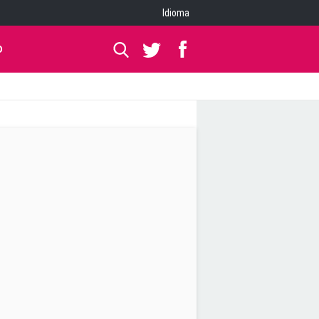
Idioma
O