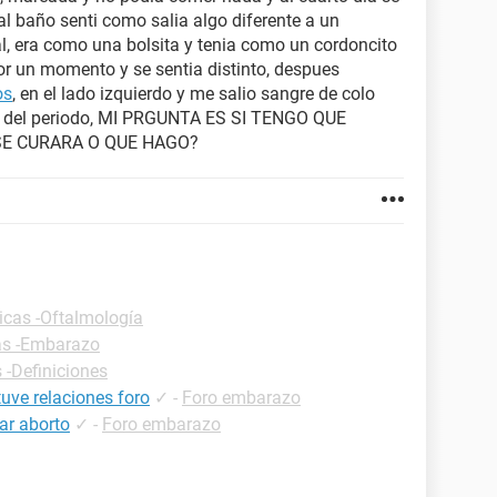
al baño senti como salia algo diferente a un
, era como una bolsita y tenia como un cordoncito
r un momento y se sentia distinto, despues
os
, en el lado izquierdo y me salio sangre de colo
olor del periodo, MI PRGUNTA ES SI TENGO QUE
SE CURARA O QUE HAGO?
icas -Oftalmología
as -Embarazo
 -Definiciones
uve relaciones foro
✓
-
Foro embarazo
ar aborto
✓
-
Foro embarazo