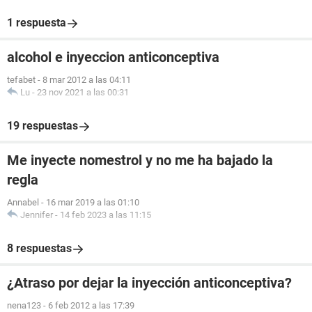
1 respuesta
alcohol e inyeccion anticonceptiva
tefabet
-
8 mar 2012 a las 04:11
Lu
-
23 nov 2021 a las 00:31
19 respuestas
Me inyecte nomestrol y no me ha bajado la
regla
Annabel
-
16 mar 2019 a las 01:10
Jennifer
-
14 feb 2023 a las 11:15
8 respuestas
¿Atraso por dejar la inyección anticonceptiva?
nena123
-
6 feb 2012 a las 17:39