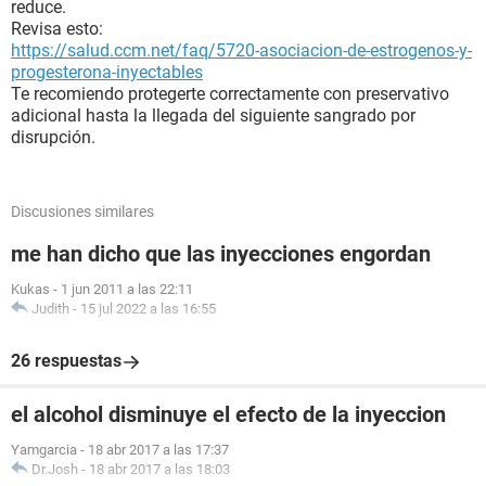
reduce.
Revisa esto:
https://salud.ccm.net/faq/5720-asociacion-de-estrogenos-y-
progesterona-inyectables
Te recomiendo protegerte correctamente con preservativo
adicional hasta la llegada del siguiente sangrado por
disrupción.
Discusiones similares
me han dicho que las inyecciones engordan
Kukas
-
1 jun 2011 a las 22:11
Judith
-
15 jul 2022 a las 16:55
26 respuestas
el alcohol disminuye el efecto de la inyeccion
Yamgarcia
-
18 abr 2017 a las 17:37
Dr.Josh
-
18 abr 2017 a las 18:03