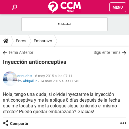
MENU
INICIO
FOROS
Foros
Embarazo
SALUD
Tema Anterior
Siguiente Tema
Inyección anticonceptiva
FAMILIA
arinuchis
- 6 may 2015 a las 07:11
NUTRICIÓN
Abigail P.
-
14 may 2015 a las 00:45
Hola, tengo una duda, si olvide inyectarme la inyección
BIENESTAR
anticonceptiva y me la aplique 8 días después de la fecha
que me tocaba y me la coloque sigue teniendo el mismo
SEXUALIDAD
efecto? Puedo quedar embarazada? Gracias!
Compartir
GLOSARIO