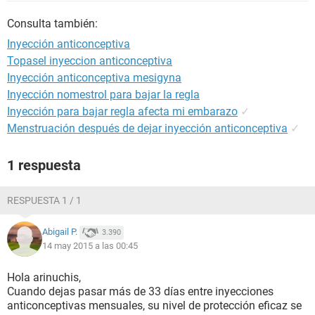
Consulta también:
Inyección anticonceptiva
Topasel inyeccion anticonceptiva
Inyección anticonceptiva mesigyna
Inyección nomestrol para bajar la regla
Inyección para bajar regla afecta mi embarazo
✓
Menstruación después de dejar inyección anticonceptiva
✓
1 respuesta
RESPUESTA 1 / 1
Abigail P.
3.390
14 may 2015 a las 00:45
Hola arinuchis,
Cuando dejas pasar más de 33 días entre inyecciones
anticonceptivas mensuales, su nivel de protección eficaz se