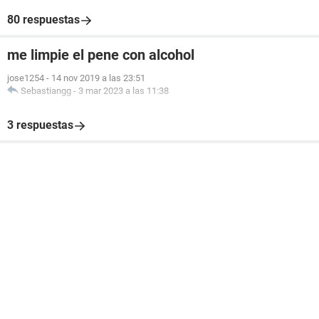
80 respuestas
me limpie el pene con alcohol
jose1254
-
14 nov 2019 a las 23:51
Sebastiangg
-
3 mar 2023 a las 11:38
3 respuestas