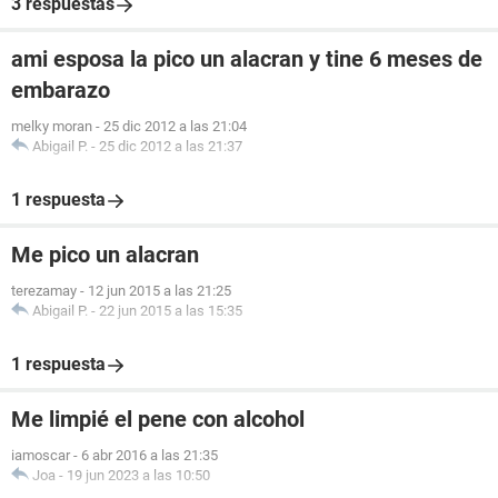
3 respuestas
ami esposa la pico un alacran y tine 6 meses de
embarazo
melky moran
-
25 dic 2012 a las 21:04
Abigail P.
-
25 dic 2012 a las 21:37
1 respuesta
Me pico un alacran
terezamay
-
12 jun 2015 a las 21:25
Abigail P.
-
22 jun 2015 a las 15:35
1 respuesta
Me limpié el pene con alcohol
iamoscar
-
6 abr 2016 a las 21:35
Joa
-
19 jun 2023 a las 10:50