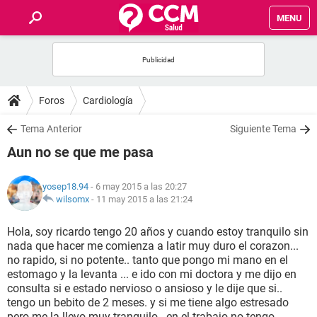
MENU
INICIO
FOROS
Foros
Cardiología
SALUD
Tema Anterior
Siguiente Tema
Aun no se que me pasa
FAMILIA
yosep18.94
- 6 may 2015 a las 20:27
NUTRICIÓN
wilsomx
-
11 may 2015 a las 21:24
Hola, soy ricardo tengo 20 años y cuando estoy tranquilo sin
BIENESTAR
nada que hacer me comienza a latir muy duro el corazon...
no rapido, si no potente.. tanto que pongo mi mano en el
SEXUALIDAD
estomago y la levanta ... e ido con mi doctora y me dijo en
consulta si e estado nervioso o ansioso y le dije que si..
tengo un bebito de 2 meses. y si me tiene algo estresado
GLOSARIO
pero me la llevo muy tranquilo.. en el trabajo no tengo