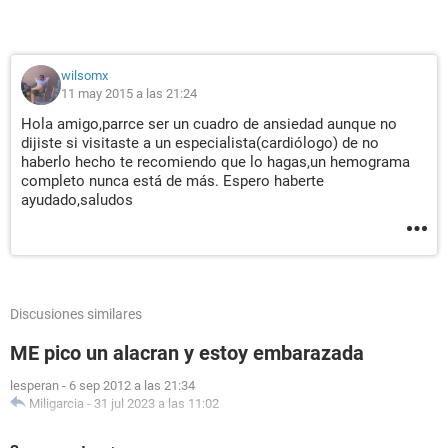
wilsomx
11 may 2015 a las 21:24
Hola amigo,parrce ser un cuadro de ansiedad aunque no
dijiste si visitaste a un especialista(cardiólogo) de no
haberlo hecho te recomiendo que lo hagas,un hemograma
completo nunca está de más. Espero haberte
ayudado,saludos
Discusiones similares
ME pico un alacran y estoy embarazada
lesperan
-
6 sep 2012 a las 21:34
Miligarcia
-
31 jul 2023 a las 11:02