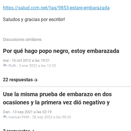
https://salud.ccm.net/faq/9853-estare-embarazada
Saludos y gracias por escribir!
Discusiones similares
Por qué hago popo negro, estoy embarazada
isai
-
16 oct 2012 a las 19:21
Ruth
-
3 ene 2022 a las 13:23
22 respuestas
Use la misma prueba de embarazo en dos
ocasiones y la primera vez dió negativo y
Dan
-
13 sep 2021 a las 02:19
marsan1990
-
28 sep 2023 a las 09:26