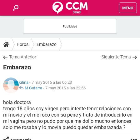
MENU
INICIO
FOROS
Foros
Embarazo
SALUD
Tema Anterior
Siguiente Tema
Embarazo
FAMILIA
kitina
- 7 may 2015 a las 06:23
NUTRICIÓN
M Gutarra
-
7 may 2015 a las 22:56
hola doctora
BIENESTAR
tengo 18 años soy virgen pero intente tener relaciones con
mi novio y el me roco con su pene y trato de introducirlo en
SEXUALIDAD
mi vagina pero no pudo por que me dolio mucho entonces
solo me rosaba y lo movia puedo quedar embarazada ?
GLOSARIO