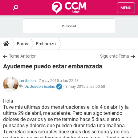
MENU
INICIO
FOROS
Foros
Embarazo
SALUD
Tema Anterior
Siguiente Tema
Ayudemee puedo estar embarazada
FAMILIA
tamibelen
- 7 may 2015 a las 22:43
NUTRICIÓN
Dr. Joseph Exebio
-
8 may 2015 a las 00:58
Hola
BIENESTAR
Tuve mis ultimas dos menstruaciones el día 4 de abril y la
ultima 29 de abril, me adelante. Pero aun sigo teniendo
SEXUALIDAD
dolores de ovarios y se me termino hace 5 dias, siento
punsadas y dolores que pueden durar toda una mañana.
Tuve relaciones sexuales hace unas dos semana y no nos
GLOSARIO
cuidamos, no se si termino dentro de mi o no. ¿Puedo estar