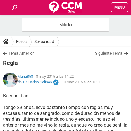
MENU
INICIO
FOROS
Foros
Sexualidad
SALUD
Tema Anterior
Siguiente Tema
Regla
FAMILIA
Maria858
- 8 may 2015 a las 11:22
NUTRICIÓN
Dr. Carlos Salinas
-
10 may 2015 a las 13:50
Buenos días
BIENESTAR
Tengo 29 años, llevo bastante tiempo con reglas muy
SEXUALIDAD
escasas, tanto de sangrado, como de duración menos de
tres días, últimamente incluso uno y escaso. Incluso el
anterior mes no me vino la regla, aunque yo creo que senti la
GLOSARIO
ovulacion (tal vez sea psicologico) fui al medico, y me