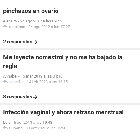
pinchazos en ovario
elena79
-
24 ago 2012 a las 09:45
c-salinas
-
24 ago 2012 a las 17:07
2 respuestas
Me inyecte nomestrol y no me ha bajado la
regla
Annabel
-
16 mar 2019 a las 01:10
Jennifer
-
14 feb 2023 a las 11:15
8 respuestas
Infección vaginal y ahora retraso menstrual
Lois
-
5 oct 2011 a las 19:48
Susana
-
30 oct 2023 a las 06:50