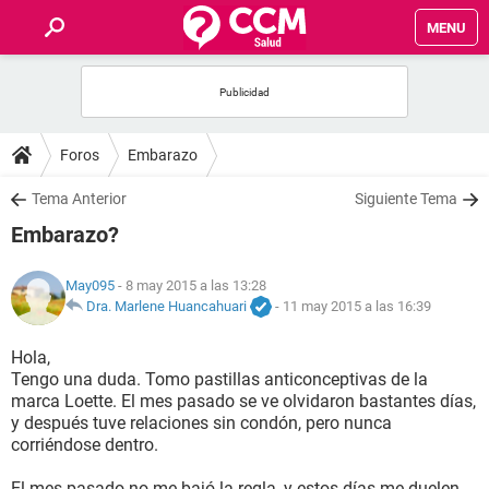
MENU
INICIO
FOROS
Foros
Embarazo
SALUD
Tema Anterior
Siguiente Tema
Embarazo?
FAMILIA
May095
- 8 may 2015 a las 13:28
NUTRICIÓN
Dra. Marlene Huancahuari
-
11 may 2015 a las 16:39
Hola,
BIENESTAR
Tengo una duda. Tomo pastillas anticonceptivas de la
marca Loette. El mes pasado se ve olvidaron bastantes días,
SEXUALIDAD
y después tuve relaciones sin condón, pero nunca
corriéndose dentro.
GLOSARIO
El mes pasado no me bajó la regla, y estos días me duelen