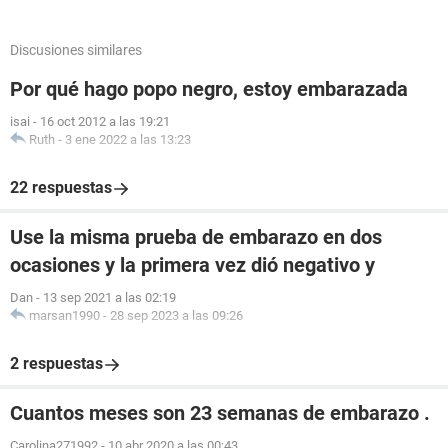
Discusiones similares
Por qué hago popo negro, estoy embarazada
isai
-
16 oct 2012 a las 19:21
Ruth
-
3 ene 2022 a las 13:23
22 respuestas
Use la misma prueba de embarazo en dos
ocasiones y la primera vez dió negativo y
Dan
-
13 sep 2021 a las 02:19
marsan1990
-
28 sep 2023 a las 09:26
2 respuestas
Cuantos meses son 23 semanas de embarazo .
Carolina271992
-
10 abr 2020 a las 00:43