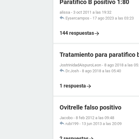
Paratífico B positivo 1:80
alissa
-
3 oct 2011 a las 19:32
Eysercampos
-
17 ago 2023 a las 03:23
144 respuestas
Tratamiento para paratifico 
JostrinidadAispuroLeon
-
8 ago 2018 a las 05
Dr.Josh
-
8 ago 2018 a las 05:40
1 respuesta
Ovitrelle falso positivo
Jacobo
-
8 feb 2012 a las 09:48
rubi199
-
13 jun 2013 a las 20:09
2 respuestas