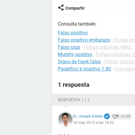
Compartir
Consulta también:
Falso positivo
Falso positivo embarazo
-
Fichas pr
Falso crup
-
Fichas prácticas -Niño
Murphy positivo
-
Fichas prácticas -
Signo de frank falso
-
Fichas práctic
Paratifico b positivo 1.80
-
Foro salu
1 respuesta
RESPUESTA 1 / 1
Dr. Joseph Exebio
16.358
10 may 2015 a las 18:33