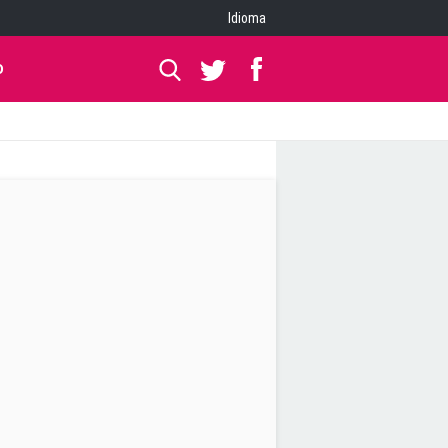
Idioma
O