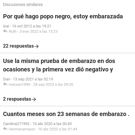
Discusiones similares
Por qué hago popo negro, estoy embarazada
isai
-
16 oct 2012 a las 19:21
Ruth
-
3 ene 2022 a las 13:23
22 respuestas
Use la misma prueba de embarazo en dos
ocasiones y la primera vez dió negativo y
Dan
-
13 sep 2021 a las 02:19
marsan1990
-
28 sep 2023 a las 09:26
2 respuestas
Cuantos meses son 23 semanas de embarazo .
Carolina271992
-
10 abr 2020 a las 00:43
Hermanamayor
-
10 abr 2020 a las 01:44