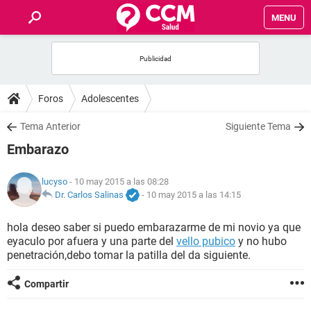
MENU
INICIO
FOROS
Foros
Adolescentes
SALUD
Tema Anterior
Siguiente Tema
Embarazo
FAMILIA
lucyso
- 10 may 2015 a las 08:28
NUTRICIÓN
Dr. Carlos Salinas
-
10 may 2015 a las 14:15
hola deseo saber si puedo embarazarme de mi novio ya que
BIENESTAR
eyaculo por afuera y una parte del
vello pubico
y no hubo
penetración,debo tomar la patilla del da siguiente.
SEXUALIDAD
Compartir
GLOSARIO