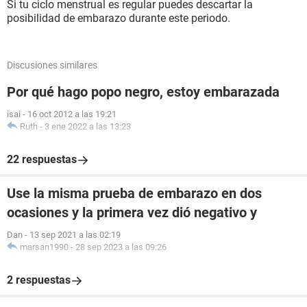
Si tu ciclo menstrual es regular puedes descartar la
posibilidad de embarazo durante este periodo.
Discusiones similares
Por qué hago popo negro, estoy embarazada
isai
-
16 oct 2012 a las 19:21
Ruth
-
3 ene 2022 a las 13:23
22 respuestas
Use la misma prueba de embarazo en dos
ocasiones y la primera vez dió negativo y
Dan
-
13 sep 2021 a las 02:19
marsan1990
-
28 sep 2023 a las 09:26
2 respuestas