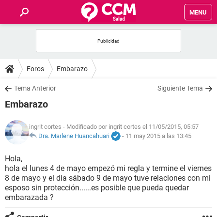
MENU
INICIO
FOROS
Foros
Embarazo
SALUD
Tema Anterior
Siguiente Tema
Embarazo
FAMILIA
ingrit cortes
- Modificado por ingrit cortes el 11/05/2015, 05:57
NUTRICIÓN
Dra. Marlene Huancahuari
-
11 may 2015 a las 13:45
Hola,
BIENESTAR
hola el lunes 4 de mayo empezó mi regla y termine el viernes
8 de mayo y el dia sábado 9 de mayo tuve relaciones con mi
SEXUALIDAD
esposo sin protección......es posible que pueda quedar
embarazada ?
GLOSARIO