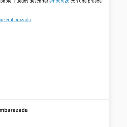
obable. Puedes descartar
embarazo
con una prueba
tare-embarazada
 embarazada