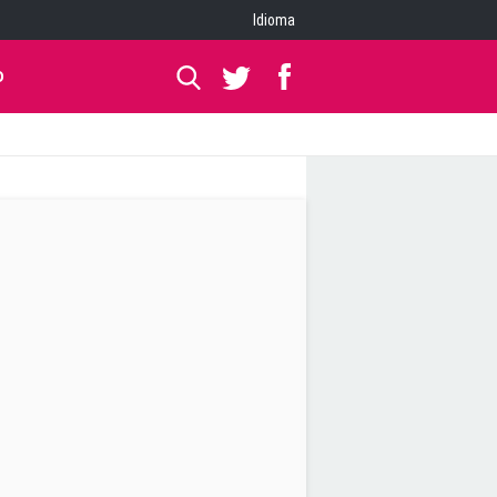
Idioma
O