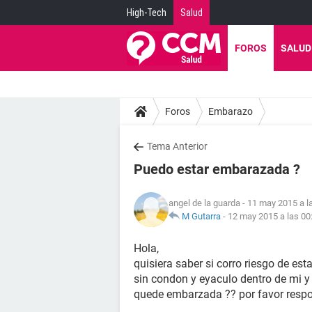
High-Tech
Salud
FOROS
SALUD
Foros
Embarazo
Tema Anterior
Puedo estar embarazada ?
angel de la guarda
- 11 may 2015 a l
M Gutarra
-
12 may 2015 a las 00
Hola,
quisiera saber si corro riesgo de e
sin condon y eyaculo dentro de mi y 
quede embarzada ?? por favor res