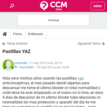
MENU
INICIO
FOROS
Foros
Embarazo
SALUD
Tema Anterior
Siguiente Tema
Pastillas YAZ
FAMILIA
romalu84
- 11 may 2015 a las 20:15
NUTRICIÓN
Yasmin001
-
19 may 2015 a las 18:28
Hola yevo michos años usando las pastillas
yaz
BIENESTAR
anticonceptivas, el mes pasado decidi dejarlas para
descansar me tome el ultimo bloster cn total normalidad y
SEXUALIDAD
cnde tenia ke aver empezado cn el nuevo no lo hice, en esos
4 dias de descanso de mi ultimo bloster tube relaciones cn
nosmalidad sin mas proteccion y aparatir del dia ke me
GLOSARIO
tenia ke aver tomao la pastilla ke no me las tome...puse