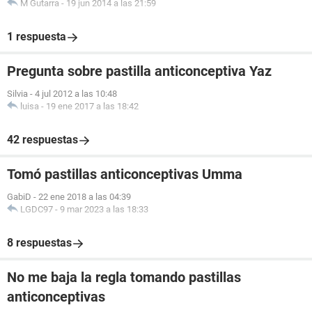
M Gutarra
-
19 jun 2014 a las 21:59
1 respuesta
Pregunta sobre pastilla anticonceptiva Yaz
Silvia
-
4 jul 2012 a las 10:48
luisa
-
19 ene 2017 a las 18:42
42 respuestas
Tomó pastillas anticonceptivas Umma
GabiD
-
22 ene 2018 a las 04:39
LGDC97
-
9 mar 2023 a las 18:33
8 respuestas
No me baja la regla tomando pastillas
anticonceptivas