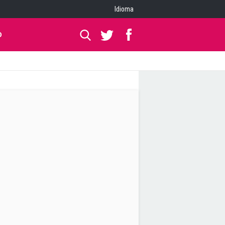
Idioma
O