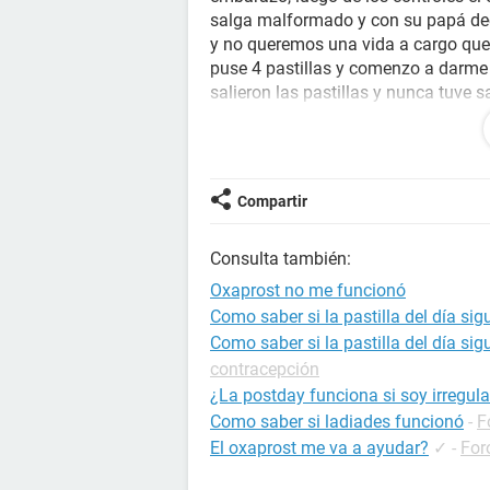
salga malformado y con su papá de
y no queremos una vida a cargo que
puse 4 pastillas y comenzo a darme d
salieron las pastillas y nunca tuve s
truchas. Y no hicieron efecto. Neces
me ayuden diciendome dónde consigu
Argentina. Muchas gracias .
Compartir
Consulta también:
Oxaprost no me funcionó
Como saber si la pastilla del día si
Como saber si la pastilla del día sig
contracepción
¿La postday funciona si soy irregula
Como saber si ladiades funcionó
-
F
El oxaprost me va a ayudar?
✓
-
For