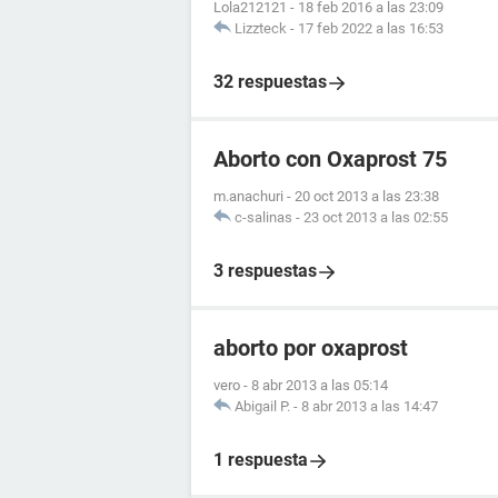
Lola212121
-
18 feb 2016 a las 23:09
Lizzteck
-
17 feb 2022 a las 16:53
32 respuestas
Aborto con Oxaprost 75
m.anachuri
-
20 oct 2013 a las 23:38
c-salinas
-
23 oct 2013 a las 02:55
3 respuestas
aborto por oxaprost
vero
-
8 abr 2013 a las 05:14
Abigail P.
-
8 abr 2013 a las 14:47
1 respuesta