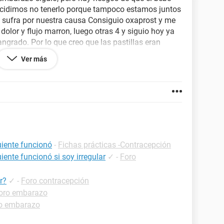
cidimos no tenerlo porque tampoco estamos juntos
 sufra por nuestra causa Consiguio oxaprost y me
olor y flujo marron, luego otras 4 y siguio hoy ya
angrado. Por lo que creo que las pastillas eran
ito su ayuda si alguna tuvo experiencia en esto que
Ver más
ieron las pastillas de manera confiable. Soy de
guiente funcionó
-
Fichas prácticas -Contracepción
uiente funcionó si soy irregular
✓
-
Foro
r?
✓
-
Foro contracepción
oro embarazo
o embarazo