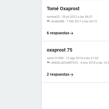
Tomé Oxaprost
romina22
-
29 jul 2012 a las 06:37
Anabel88
-
7 feb 2017 a las 04:15
6 respuestas
oxaprost 75
vane151989
-
12 ago 2014 a las 21:03
ANGELADUARTE23
-
4 ene 2018 a las 16:
2 respuestas