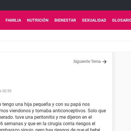
FAMILIA
NUTRICIÓN
BIENESTAR
SEXUALIDAD
GLOSARI
Siguiente Tema
s 02:53
ón tengo una hija pequeña y con su papá nos
os viendonos y tomaba anticonceptivos. Solo que
erado. tuve una peritonitis y me dijeron en el
 semanas y que en la cirugia corria riesgos el
 embarazo siguio, pero hay riesgos de que el bebé