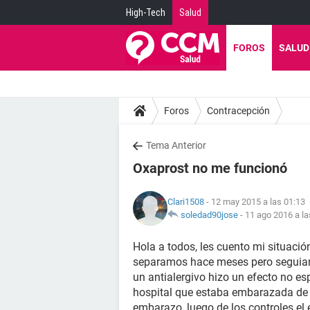
High-Tech
Salud
FOROS
SALUD
Foros
Contracepción
Tema Anterior
Oxaprost no me funcionó
Clari1508
- 12 may 2015 a las 01:13
soledad90jose
-
11 ago 2016 a la
Hola a todos, les cuento mi situaci
separamos hace meses pero seguiam
un antialergivo hizo un efecto no esp
hospital que estaba embarazada de 6
embarazo, luego de los controles el