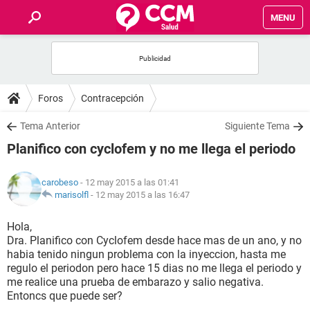
MENU
INICIO
FOROS
Foros
Contracepción
SALUD
Tema Anterior
Siguiente Tema
Planifico con cyclofem y no me llega el periodo
FAMILIA
carobeso
- 12 may 2015 a las 01:41
NUTRICIÓN
marisolfl
-
12 may 2015 a las 16:47
Hola,
BIENESTAR
Dra. Planifico con Cyclofem desde hace mas de un ano, y no
habia tenido ningun problema con la inyeccion, hasta me
SEXUALIDAD
regulo el periodon pero hace 15 dias no me llega el periodo y
me realice una prueba de embarazo y salio negativa.
Entoncs que puede ser?
GLOSARIO