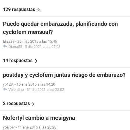
129 respuestas
Puedo quedar embarazada, planificando con
cyclofem mensual?
Eliza93
-
26 may 2015 a las 15:46
Diana55
-
5 dic 2021 a las 05:08
14 respuestas
postday y cyclofem juntas riesgo de embarazo?
yo123.
-
15 ene 2015 a las 14:20
Valentina
-
31 dic 2021 a las 23:02
2 respuestas
Nofertyl cambio a mesigyna
yoalber
-
11 ene 2015 a las 20:28