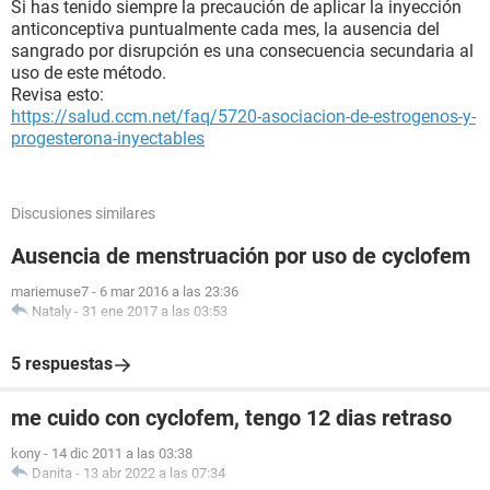
Si has tenido siempre la precaución de aplicar la inyección
anticonceptiva puntualmente cada mes, la ausencia del
sangrado por disrupción es una consecuencia secundaria al
uso de este método.
Revisa esto:
https://salud.ccm.net/faq/5720-asociacion-de-estrogenos-y-
progesterona-inyectables
Discusiones similares
Ausencia de menstruación por uso de cyclofem
mariemuse7
-
6 mar 2016 a las 23:36
Nataly
-
31 ene 2017 a las 03:53
5 respuestas
me cuido con cyclofem, tengo 12 dias retraso
kony
-
14 dic 2011 a las 03:38
Danita
-
13 abr 2022 a las 07:34