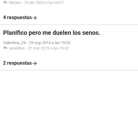
Miriam
-
14 abr 2020 a las 00:21
4 respuestas
Planifico pero me duelen los senos.
Valentina_Ztr
-
29 sep 2014 a las 19:23
yeraldine
-
21 mar 2019 a las 19:47
2 respuestas