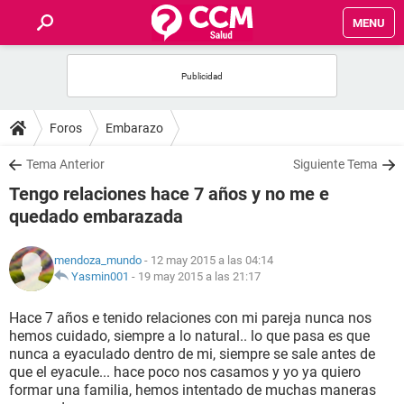
MENU
INICIO
FOROS
Foros
Embarazo
SALUD
Tema Anterior
Siguiente Tema
Tengo relaciones hace 7 años y no me e
FAMILIA
quedado embarazada
NUTRICIÓN
mendoza_mundo
- 12 may 2015 a las 04:14
Yasmin001
-
19 may 2015 a las 21:17
BIENESTAR
Hace 7 años e tenido relaciones con mi pareja nunca nos
hemos cuidado, siempre a lo natural.. lo que pasa es que
SEXUALIDAD
nunca a eyaculado dentro de mi, siempre se sale antes de
que el eyacule... hace poco nos casamos y yo ya quiero
formar una familia, hemos intentado de muchas maneras
GLOSARIO