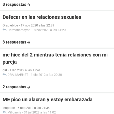
8 respuestas
Defecar en las relaciones sexuales
Gracieblue
-
17 nov 2020 a las 22:39
Hermanamayor
-
18 nov 2020 a las 14:20
3 respuestas
me hice del 2 mientras tenia relaciones con mi
pareja
girl
-
1 dic 2012 a las 17:41
DRA. MARNET
-
1 dic 2012 a las 20:30
2 respuestas
ME pico un alacran y estoy embarazada
lesperan
-
6 sep 2012 a las 21:34
Miligarcia
-
31 jul 2023 a las 11:02