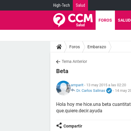
High-Tech
Salud
FOROS
SALUD
Foros
Embarazo
Tema Anterior
Beta
amparit
- 13 may 2015 a las 02:20
Dr. Carlos Salinas
-
14 may 20
Hola hoy me hice.una beta cuantitat
que.quiere.decir.ayuda
Compartir