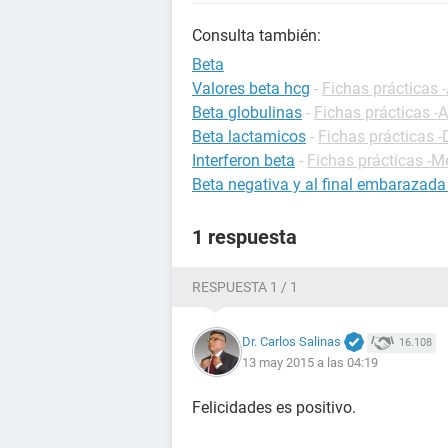
Consulta también:
Beta
Valores beta hcg
-
Fichas prácticas 
Beta globulinas
-
Fichas prácticas -A
Beta lactamicos
-
Fichas prácticas -
Interferon beta
-
Fichas prácticas -
Beta negativa y al final embarazada
1 respuesta
RESPUESTA 1 / 1
Dr. Carlos Salinas
16.108
13 may 2015 a las 04:19
Felicidades es positivo.