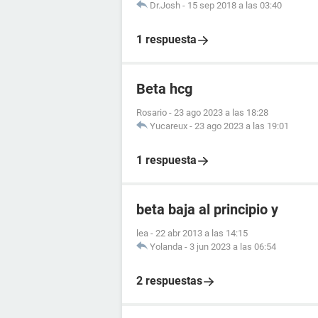
Dr.Josh
-
15 sep 2018 a las 03:40
1 respuesta
Beta hcg
Rosario
-
23 ago 2023 a las 18:28
Yucareux
-
23 ago 2023 a las 19:01
1 respuesta
beta baja al principio y
lea
-
22 abr 2013 a las 14:15
Yolanda
-
3 jun 2023 a las 06:54
2 respuestas