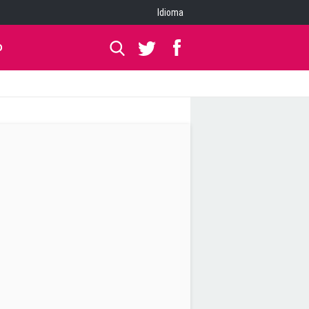
Idioma
O