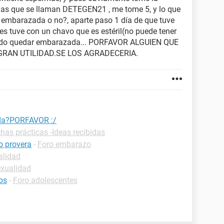
illas que se llaman DETEGEN21 , me tome 5, y lo que
 embarazada o no?, aparte paso 1 día de que tuve
s tuve con un chavo que es estéril(no puede tener
puedo quedar embarazada... PORFAVOR ALGUIEN QUE
RAN UTILIDAD.SE LOS AGRADECERIA.
uda?PORFAVOR :/
chas prácticas -Ideas recibidas
 provera
-
Foro embarazo
alidad
exualidad
os
-
Foro adolescentes