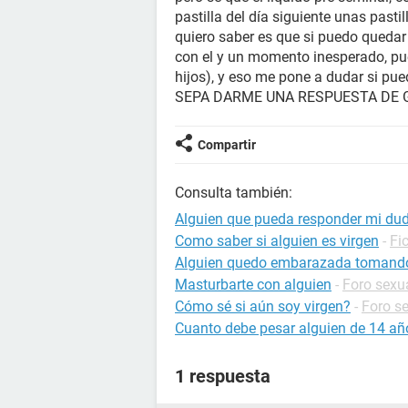
pastilla del día siguiente unas past
quiero saber es que si puedo quedar
con el y un momento inesperado, pue
hijos), y eso me pone a dudar si 
SEPA DARME UNA RESPUESTA DE G
Compartir
Consulta también:
Alguien que pueda responder mi d
Como saber si alguien es virgen
-
Fi
Alguien quedo embarazada tomando
Masturbarte con alguien
-
Foro sexu
Cómo sé si aún soy virgen?
-
Foro s
Cuanto debe pesar alguien de 14 añ
1 respuesta