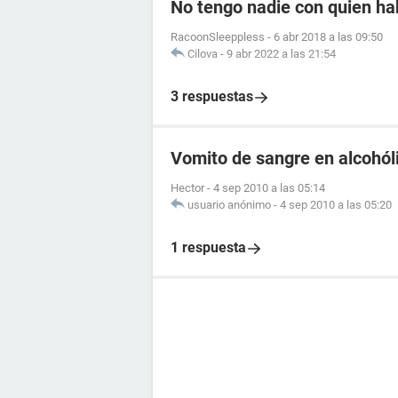
No tengo nadie con quien ha
RacoonSleeppless
-
6 abr 2018 a las 09:50
Cilova
-
9 abr 2022 a las 21:54
3 respuestas
Vomito de sangre en alcohól
Hector
-
4 sep 2010 a las 05:14
usuario anónimo
-
4 sep 2010 a las 05:20
1 respuesta