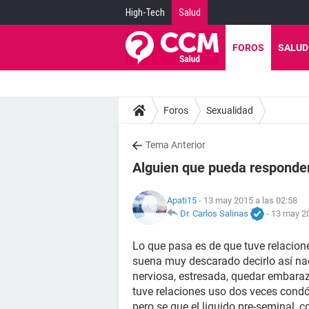
High-Tech
Salud
FOROS
SALUD
Foros
Sexualidad
Tema Anterior
Alguien que pueda respond
Apati15
- 13 may 2015 a las 02:58
Dr. Carlos Salinas
-
13 may 20
Lo que pasa es de que tuve relacio
suena muy descarado decirlo así na
nerviosa, estresada, quedar embaraza
tuve relaciones uso dos veces condón
pero se que el liquido pre-seminal,