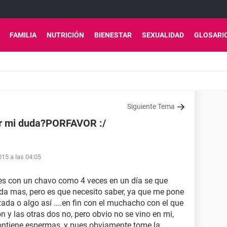
FAMILIA
NUTRICIÓN
BIENESTAR
SEXUALIDAD
GLOSARI
Siguiente Tema
er mi duda?PORFAVOR :/
15 a las 04:05
nes con un chavo como 4 veces en un día se que
da mas, pero es que necesito saber, ya que me pone
da o algo así ....en fin con el muchacho con el que
 y las otras dos no, pero obvio no se vino en mi,
 contiene espermas, y pues obviamente tome la