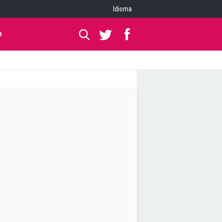
Idioma
O