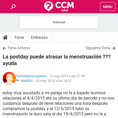
MENU
INICIO
FOROS
Foros
Embarazo
SALUD
Tema Anterior
Siguiente Tema
La postday puede atrasar la menstruación ???
FAMILIA
ayuda
NUTRICIÓN
hombrepreocupadoo
- 13 may 2015 a las 07:59
ANAPAT
-
22 may 2015 a las 18:37
BIENESTAR
estoy muy asustado a mi pareja no le a bajado tuvimos
relaciones el 4/4/2015 era su ultimo día de periodo y no nos
SEXUALIDAD
cuidamos después de tener relaciones una hora después
compramos la postday y el 12/5/2015 tubo su
menstruación le duro asta el día 19/4/2015 pero no le a
GLOSARIO