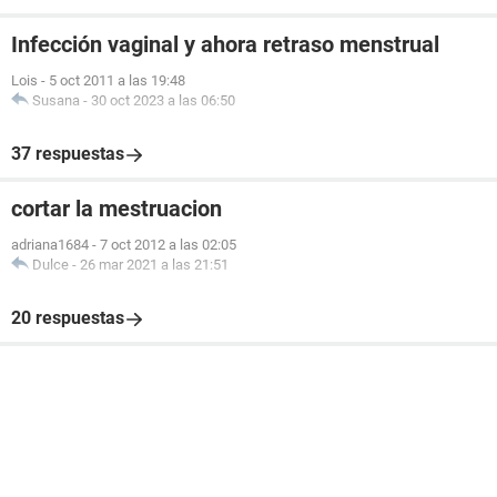
Infección vaginal y ahora retraso menstrual
Lois
-
5 oct 2011 a las 19:48
Susana
-
30 oct 2023 a las 06:50
37 respuestas
cortar la mestruacion
adriana1684
-
7 oct 2012 a las 02:05
Dulce
-
26 mar 2021 a las 21:51
20 respuestas