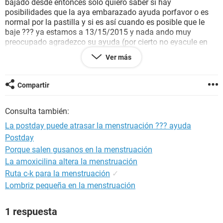
bajado desde entonces solo quiero saber si hay
posibilidades que la aya embarazado ayuda porfavor o es
normal por la pastilla y si es así cuando es posible que le
baje ??? ya estamos a 13/15/2015 y nada ando muy
preocupado agradezco su ayuda (por cierto no eyacule en
ella pero leí que con el pre-seminal es suficiente para quedar
Ver más
embarazada )
gracias por su atención
Compartir
Consulta también:
La postday puede atrasar la menstruación ??? ayuda
Postday
Porque salen gusanos en la menstruación
La amoxicilina altera la menstruación
Ruta c-k para la menstruación
✓
Lombriz pequeña en la menstruación
1 respuesta