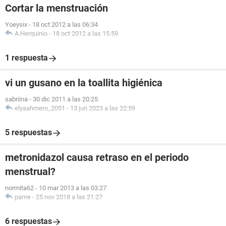
Cortar la menstruación
Yoeysix
-
18 oct 2012 a las 06:34
A.Herquinio
-
18 oct 2012 a las 15:59
1 respuesta
vi un gusano en la toallita higiénica
sabriina
-
30 dic 2011 a las 20:25
elyaahmero_2051
-
13 jun 2023 a las 22:59
5 respuestas
metronidazol causa retraso en el periodo
menstrual?
normita62
-
10 mar 2013 a las 03:27
pame
-
25 nov 2018 a las 21:27
6 respuestas