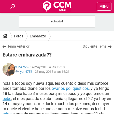
MENU
INICIO
FOROS
Foros
Embarazo
SALUD
Tema Anterior
Siguiente Tema
Estare embarazada??
FAMILIA
yuri4756
- 14 may 2015 a las 19:18
NUTRICIÓN
yuri4756
-
25 may 2015 a las 16:21
hola a todos soy nueva aqui, les cuento q desd mis catorce
BIENESTAR
años tomaba diane por los
ovarios poliquisticos
, y ya tengo
18 las deje hace 3 meses porq mi esposo y yo queremos un
SEXUALIDAD
bebe
, el mes pasado de abril tenia q llegarme el 22 ya hoy en
14 d mayo y nada.. me duele mucho los pezones, desd ayer
m duele el vientre hace una semana me hize varios test d
GLOSARIO
orina
y uno de sangre y salieron negativos.. q hago?? xfa