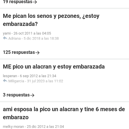
19 respuestas
Me pican los senos y pezones, ¿estoy
embarazada?
yami
-
26 oct 2011 a las 04:05
Adriana
-
5 dic 2018 a las 18:38
125 respuestas
ME pico un alacran y estoy embarazada
lesperan
-
6 sep 2012 a las 21:34
Miligarcia
-
31 jul 2023 a las 11:02
3 respuestas
ami esposa la pico un alacran y tine 6 meses de
embarazo
melky moran
-
25 dic 2012 a las 21:04