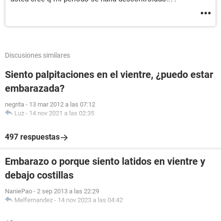
Discusiones similares
Siento palpitaciones en el vientre, ¿puedo estar
embarazada?
negrita
-
13 mar 2012 a las 07:12
Luz
-
14 nov 2021 a las 02:35
497 respuestas
Embarazo o porque siento latidos en vientre y
debajo costillas
NaniePao
-
2 sep 2013 a las 22:29
Melfernandez
-
14 nov 2023 a las 04:42