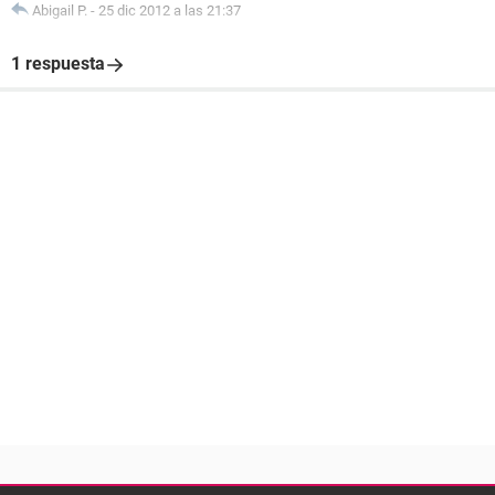
Abigail P.
-
25 dic 2012 a las 21:37
1 respuesta