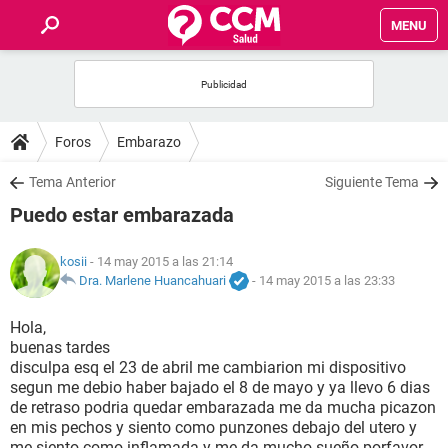
MENU
INICIO
FOROS
Foros
Embarazo
SALUD
Tema Anterior
Siguiente Tema
Puedo estar embarazada
FAMILIA
kosii
- 14 may 2015 a las 21:14
NUTRICIÓN
Dra. Marlene Huancahuari
-
14 may 2015 a las 23:33
Hola,
BIENESTAR
buenas tardes
disculpa esq el 23 de abril me cambiarion mi dispositivo
SEXUALIDAD
segun me debio haber bajado el 8 de mayo y ya llevo 6 dias
de retraso podria quedar embarazada me da mucha picazon
en mis pechos y siento como punzones debajo del utero y
GLOSARIO
me siento como inflamada y me da mucho sueño porfavor