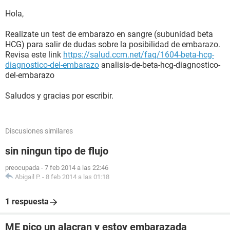
Hola,
Realizate un test de embarazo en sangre (subunidad beta
HCG) para salir de dudas sobre la posibilidad de embarazo.
Revisa este link
https://salud.ccm.net/faq/1604-beta-hcg-
diagnostico-del-embarazo
analisis-de-beta-hcg-diagnostico-
del-embarazo
Saludos y gracias por escribir.
Discusiones similares
sin ningun tipo de flujo
preocupada
-
7 feb 2014 a las 22:46
Abigail P.
-
8 feb 2014 a las 01:18
1 respuesta
ME pico un alacran y estoy embarazada