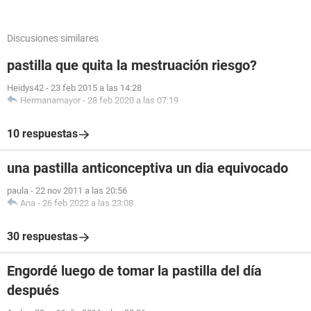
Discusiones similares
pastilla que quita la mestruación riesgo?
Heidys42
-
23 feb 2015 a las 14:28
Hermanamayor
-
28 feb 2020 a las 07:19
10 respuestas
una pastilla anticonceptiva un dia equivocado
paula
-
22 nov 2011 a las 20:56
Ana
-
26 feb 2022 a las 23:08
30 respuestas
Engordé luego de tomar la pastilla del día
después