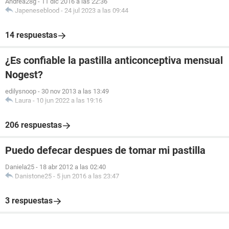
Andrea28g
-
11 dic 2016 a las 22:36
Japeneseblood
-
24 jul 2023 a las 09:44
14 respuestas
¿Es confiable la pastilla anticonceptiva mensual
Nogest?
edilysnoop
-
30 nov 2013 a las 13:49
Laura
-
10 jun 2022 a las 19:16
206 respuestas
Puedo defecar despues de tomar mi pastilla
Daniela25
-
18 abr 2012 a las 02:40
Danistone25
-
5 jun 2016 a las 23:47
3 respuestas