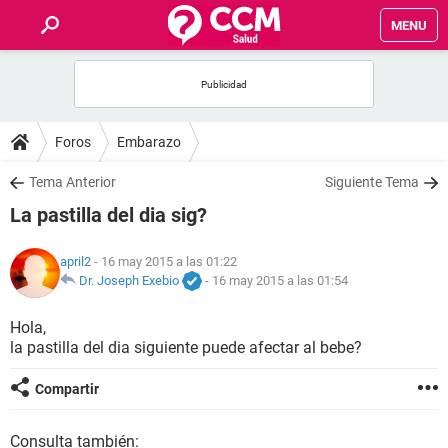
MENU
INICIO
FOROS
Foros
Embarazo
SALUD
Tema Anterior
Siguiente Tema
La pastilla del dia sig?
FAMILIA
april2
- 16 may 2015 a las 01:22
NUTRICIÓN
Dr. Joseph Exebio
-
16 may 2015 a las 01:54
Hola,
BIENESTAR
la pastilla del dia siguiente puede afectar al bebe?
SEXUALIDAD
Compartir
GLOSARIO
Consulta también: