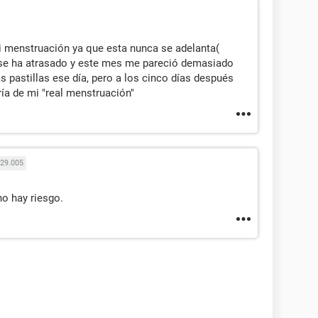
i menstruación ya que esta nunca se adelanta(
re se ha atrasado y este mes me pareció demasiado
 pastillas ese día, pero a los cinco días después
ría de mi "real menstruación"
29.005
no hay riesgo.