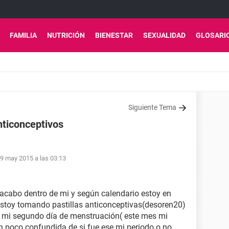
FAMILIA
NUTRICIÓN
BIENESTAR
SEXUALIDAD
GLOSARI
Siguiente Tema
nticonceptivos
9 may 2015 a las 03:13
l acabo dentro de mi y según calendario estoy en
s estoy tomando pastillas anticonceptivas(desoren20)
é mi segundo día de menstruación( este mes mi
un poco confundida de si fue ese mi periodo o no,