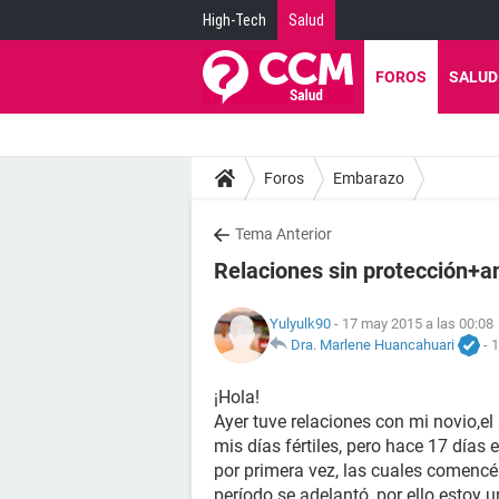
High-Tech
Salud
FOROS
SALUD
Foros
Embarazo
Tema Anterior
Relaciones sin protección+a
Yulyulk90
- 17 may 2015 a las 00:08
Dra. Marlene Huancahuari
-
1
¡Hola!
Ayer tuve relaciones con mi novio,e
mis días fértiles, pero hace 17 día
por primera vez, las cuales comenc
período se adelantó, por ello estoy 