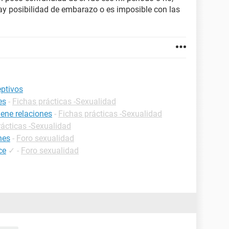
y posibilidad de embarazo o es imposible con las
eptivos
es
-
Fichas prácticas -Sexualidad
ene relaciones
-
Fichas prácticas -Sexualidad
rácticas -Sexualidad
nes
-
Foro sexualidad
ce
✓
-
Foro sexualidad