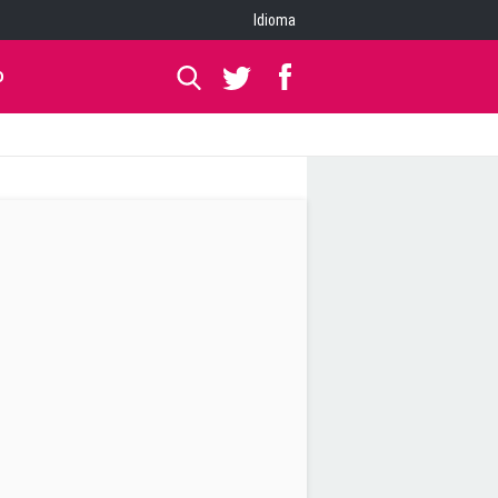
Idioma
O