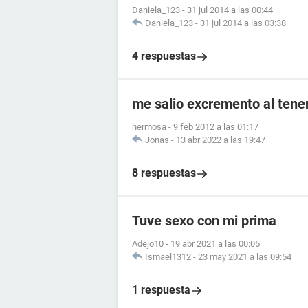
Daniela_123
-
31 jul 2014 a las 00:44
Daniela_123
-
31 jul 2014 a las 03:38
4 respuestas
me salio excremento al tener
hermosa
-
9 feb 2012 a las 01:17
Jonas
-
13 abr 2022 a las 19:47
8 respuestas
Tuve sexo con mi prima
Adejo10
-
19 abr 2021 a las 00:05
Ismael1312
-
23 may 2021 a las 09:54
1 respuesta