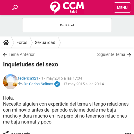
MENU
INICIO
FOROS
Foros
Sexualidad
SALUD
Tema Anterior
Siguiente Tema
Inquietudes del sexo
FAMILIA
federica321
- 17 may 2015 a las 17:04
NUTRICIÓN
Dr. Carlos Salinas
-
17 may 2015 a las 20:14
Hola,
BIENESTAR
Necesitó alguien con experticia del tema si tengo relaciones
con mi novio antes del periodo este me duele me baja
SEXUALIDAD
mucho y dura mucho en irse pero si no tenemos relaciones
me baja normal y poco
GLOSARIO