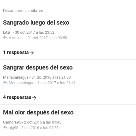
Discusiones similares
Sangrado luego del sexo
Litzi_
-
30 oct 2017 a las 23:52
c-salinas
-
31 oct 2017 a las 00:58
1 respuesta
Sangrar despues del sexo
Mariapaniagua
-
31 dic 2016 a las 21:30
Mariapaniagua
-
1 ene 2017 a las 21:41
4 respuestas
Mal olor después del sexo
Gamora95
-
2 oct 2016 a las 01:43
ajg98
-
2 oct 2016 a las 01:53