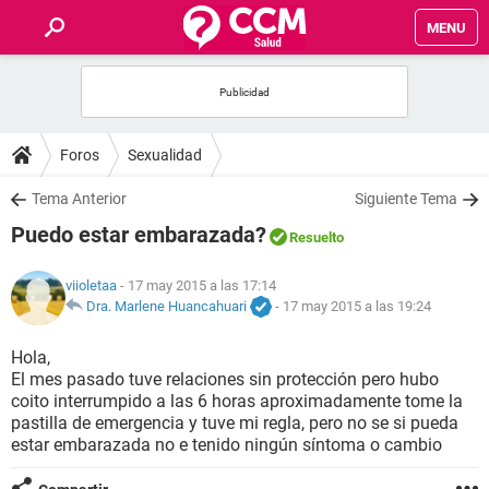
MENU
INICIO
FOROS
Foros
Sexualidad
SALUD
Tema Anterior
Siguiente Tema
Puedo estar embarazada?
Resuelto
FAMILIA
viioletaa
- 17 may 2015 a las 17:14
NUTRICIÓN
Dra. Marlene Huancahuari
-
17 may 2015 a las 19:24
Hola,
BIENESTAR
El mes pasado tuve relaciones sin protección pero hubo
coito interrumpido a las 6 horas aproximadamente tome la
SEXUALIDAD
pastilla de emergencia y tuve mi regla, pero no se si pueda
estar embarazada no e tenido ningún síntoma o cambio
GLOSARIO