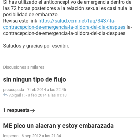
Si has utilizado el anticonceptivo de emergencia dentro de
las 72 horas posteriores a la relación sexual es casi nula la
posibilidad de embarazo.
Revisa este link
https://salud.ccm.net/faq/3437-la-
contracepcion-de-emergencia-la-pildora-del-dia-despues
la-
contracepcion-de-emergencia-la-pildora-del-dia-despues
Saludos y gracias por escribir.
Discusiones similares
sin ningun tipo de flujo
preocupada
-
7 feb 2014 a las 22:46
Abigail P.
-
8 feb 2014 a las 01:18
1 respuesta
ME pico un alacran y estoy embarazada
lesperan
-
6 sep 2012 a las 21:34