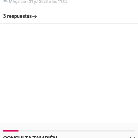
Miligarcia
-
31 jul 2023 a las 11:02
3 respuestas